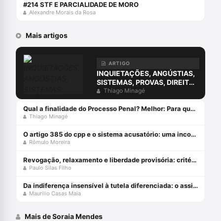
#214 STF E PARCIALIDADE DE MORO
Alexandre Morais da Rosa
Mais artigos
ARTIGO
INQUIETAÇÕES, ANGÚSTIAS,
SISTEMAS, PROVAS, DIREITO
E O ERRO DA COMPREENSÃO
Thiago Minagé
JURÍDICA ESTUDANDO
APENAS O DIREITO.
Qual a finalidade do Processo Penal? Melhor: Para que serve o Processo Penal?
Thiago Minagé
O artigo 385 do cpp e o sistema acusatório: uma incompatiblidade com a constituição federal
Rômulo Moreira
Revogação, relaxamento e liberdade provisória: critérios de diferenciação das medidas que afastam a prisão cautelar
Paulo Silas Filho
Da indiferença insensível à tutela diferenciada: o assistido defensorial e o cumprimento de sentença – esperanças da cidadania no ncpc
Maurilio Casas Maia
Mais de Soraia Mendes