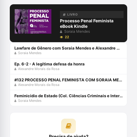
LIVRO
Processo Penal Feminista
eBook Kindle
Soraia Mendes
22
Lawfare de Gênero com Soraia Mendes e Alexandre Morais da Rosa
Soraia Mendes
Ep. 6-2 - A legítima defesa da honra
Alexandre Morais da Rosa
#132 PROCESSO PENAL FEMINISTA COM SORAIA MENDES
Alexandre Morais da Rosa
Feminicídio de Estado (Col. Ciências Criminais e Interseccionalidades Livro 1) eBook Kindle
Soraia Mendes
Precisa de ajuda?