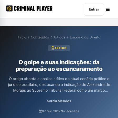
Entrar
Início
/
Conteúdos
/
Artigos
/
Empório do Direito
ARTIGO
O golpe e suas indicações: da
preparação ao escancaramento
O artigo aborda a análise crítica do atual cenário político e
jurídico brasileiro, destacando a indicação de Alexandre de
Moraes ao Supremo Tribunal Federal como um marco
preocupante para a democracia. A autora, Soraia da Rosa
Soraia Mendes
Mendes, enfatiza a contradição do uso de medidas de
segurança que distorcem os princípios constitucionais, refletindo
07 fev. 2017
7 acessos
sobre o impacto negativo das escolhas políticas na