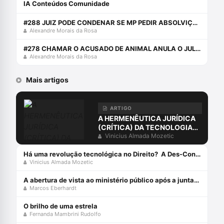
IA Conteúdos Comunidade
#288 JUIZ PODE CONDENAR SE MP PEDIR ABSOLVIÇÃO?
Alexandre Morais da Rosa
#278 CHAMAR O ACUSADO DE ANIMAL ANULA O JULGAMENTO CRIMINAL
Alexandre Morais da Rosa
Mais artigos
ARTIGO
A HERMENÊUTICA JURÍDICA
(CRÍTICA) DA TECNOLOGIA
PÓS-MODERNA
Vinicius Almada Mozetic
Há uma revolução tecnológica no Direito? A Des-Construção da Sociedade do Conhecimento e da Informação[1]
Vinicius Almada Mozetic
A abertura de vista ao ministério público após a juntada da resposta à acusação
Marcos Eberhardt
O brilho de uma estrela
Fernanda Mambrini Rudolfo