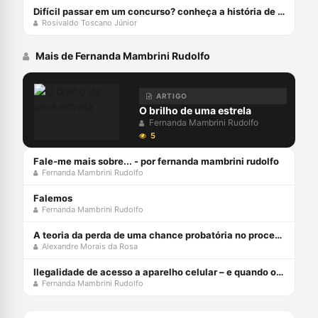
Difícil passar em um concurso? conheça a história de davi lorso
Rosivaldo Toscano Júnior
Mais de Fernanda Mambrini Rudolfo
ARTIGO
O brilho de uma estrela
Fernanda Mambrini Rudolfo
5
Fale-me mais sobre... - por fernanda mambrini rudolfo
Fernanda Mambrini Rudolfo
Falemos
Fernanda Mambrini Rudolfo
A teoria da perda de uma chance probatória no processo penal - julho 2024
Alexandre Morais da Rosa
Ilegalidade de acesso a aparelho celular – e quando o dono “fornece” a senha?
Fernanda Mambrini Rudolfo