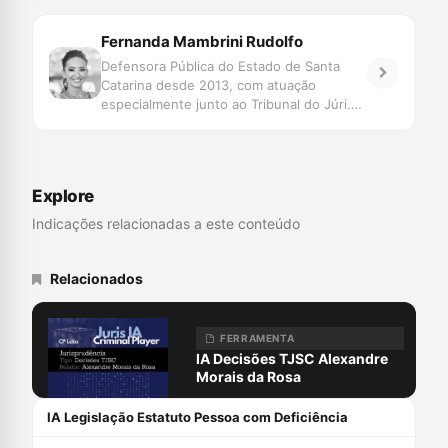
Fernanda Mambrini Rudolfo
Defensora Pública do Estado de Santa
Catarina desde 2013, com atuação
especialmente junto ao Tribunal do Júri.
Bacharela, Mestra e Doutora em Direito
pela Universidade Federal de Santa
Catarina. Coordenadora Científica do
Centro de Estudos, Capacitação e
Explore
Aperfeiçoamento da Defensoria Pública.
Indicações relacionadas a este conteúdo
Relacionados
FERRAMENTA
IA Decisões TJSC Alexandre
Morais da Rosa
IA Legislação Estatuto Pessoa com Deficiência