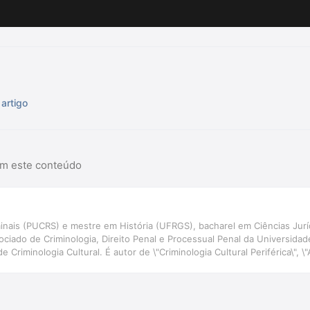
artigo
am este conteúdo
inais (PUCRS) e mestre em História (UFRGS), bacharel em Ciências Juríd
ociado de Criminologia, Direito Penal e Processual Penal da Universida
de Criminologia Cultural. É autor de \"Criminologia Cultural Periférica\"
\" e de dezenas de outros livros, capítulos de livros e artigos publicados