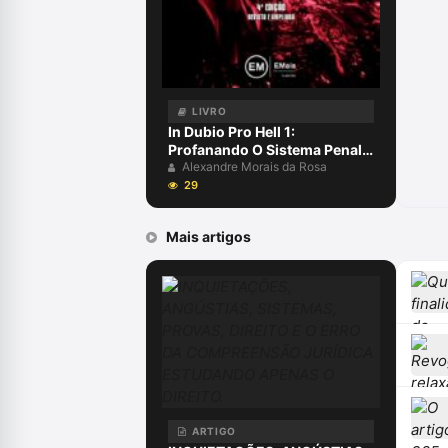
LIVRO
In Dubio Pro Hell 1:
Profanando O Sistema Penal
Capa comum 10 julho 2020
Alexandre Morais da Rosa
29
Mais artigos
ARTIGO