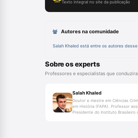
Texto integral no site da publicação
Autores na comunidade
Salah Khaled está entre os autores desse 
Sobre os experts
Professores e especialistas que conduzir
Salah Khaled
Doutor e mestre em Ciências Crim
em História (FAPA). Professor ass
Presidente do Instituto Brasileiro 
Para Além da Ambição Inquisitorial