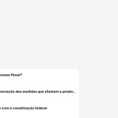
ocesso Penal?
Revogação, relaxamento e liberdade provisória: critérios de diferenciação das medidas que afastam a prisão cautelar
e com a constituição federal