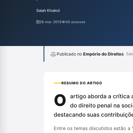
violência institucional. O autor, Salah Khal
Salah Khaled
sirva como um dique contra o poder puniti
direito de punir idealizado em contextos 
28 mar. 2015
30 acessos
alternativas que priorizem a redução de da
Publicado no
Empório do Direito
Sala
RESUMO DO ARTIGO
O
artigo aborda a crítica
do direito penal na so
destacando suas contribuiçõe
Entre os temas discutidos estão a 