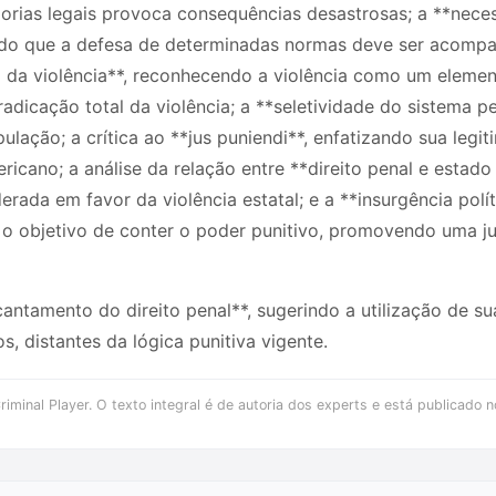
ias legais provoca consequências desastrosas; a **necess
ando que a defesa de determinadas normas deve ser acompa
a da violência**, reconhecendo a violência como um elemen
radicação total da violência; a **seletividade do sistema p
lação; a crítica ao **jus puniendi**, enfatizando sua legi
ricano; a análise da relação entre **direito penal e estad
ada em favor da violência estatal; e a **insurgência políti
 objetivo de conter o poder punitivo, promovendo uma ju
antamento do direito penal**, sugerindo a utilização de s
s, distantes da lógica punitiva vigente.
iminal Player. O texto integral é de autoria dos experts e está publicado n