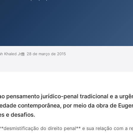
ed Jr., propõe que o direito penal
vo, deslegitimando a ideia de um
de opressão e seletividade, buscando
nos...
h Khaled Jr
28 de março de 2015
 ao pensamento jurídico-penal tradicional e a urgê
ciedade contemporânea, por meio da obra de Eugeni
s e desafios.
**desmistificação do direito penal** e sua relação com a re