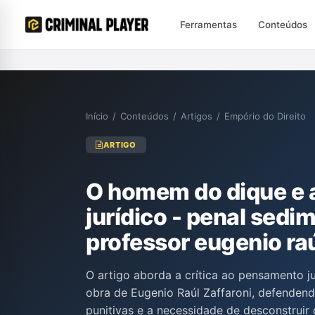
Ferramentas
Conteúdos
Início
/
Conteúdos
/
Artigos
/
Empório do Direito
ARTIGO
O homem do dique e a
jurídico - penal se
professor eugenio raú
O artigo aborda a crítica ao pensamento ju
obra de Eugenio Raúl Zaffaroni, defendend
punitivas e a necessidade de desconstruir