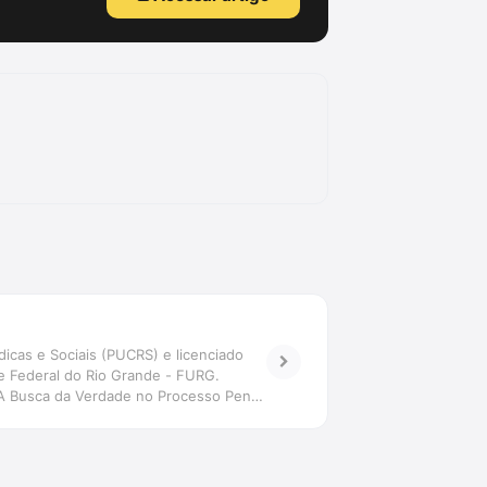
icas e Sociais (PUCRS) e licenciado
de Federal do Rio Grande - FURG.
, \"A Busca da Verdade no Processo Penal:
 em revistas científicas.