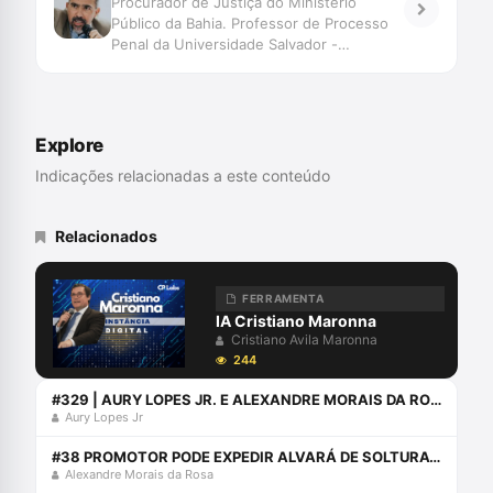
Procurador de Justiça do Ministério
Público da Bahia. Professor de Processo
Penal da Universidade Salvador -
UNIFACS. Pós-graduado em Processo
Penal pela Universidade de Salamanca.
Explore
Indicações relacionadas a este conteúdo
Relacionados
FERRAMENTA
IA Cristiano Maronna
Cristiano Avila Maronna
244
#329 | AURY LOPES JR. E ALEXANDRE MORAIS DA ROSA ENTREVISTAM RODRIGO FAUCZ
Aury Lopes Jr
#38 PROMOTOR PODE EXPEDIR ALVARÁ DE SOLTURA? A DIVERGÊNCIA
Alexandre Morais da Rosa