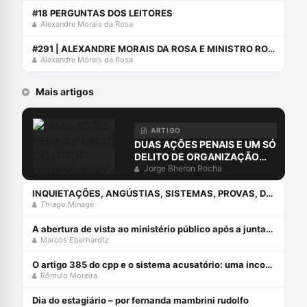
#18 PERGUNTAS DOS LEITORES
Alexandre Morais da Rosa
#291 | ALEXANDRE MORAIS DA ROSA E MINISTRO ROGÉRIO SCHIETTI FALAM SOBRE OS DESAFIOS NO STJ
Alexandre Morais da Rosa
Mais artigos
ARTIGO
DUAS AÇÕES PENAIS E UM SÓ
DELITO DE ORGANIZAÇÃO
CRIMINOSA?
Jorge Bheron Rocha
INQUIETAÇÕES, ANGÚSTIAS, SISTEMAS, PROVAS, DIREITO E O ERRO DA COMPREENSÃO JURÍDICA ESTUDANDO APENAS O DIREITO.
Thiago Minagé
A abertura de vista ao ministério público após a juntada da resposta à acusação
Marcos Eberhardtz
O artigo 385 do cpp e o sistema acusatório: uma incompatiblidade com a constituição federal
Rômulo Moreira
Dia do estagiário – por fernanda mambrini rudolfo