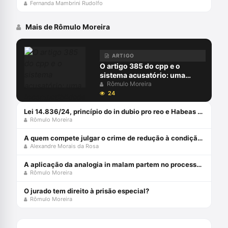
Fernanda Mambrini Rudolfo
Mais de Rômulo Moreira
ARTIGO
O artigo 385 do cpp e o
sistema acusatório: uma
incompatiblidade com a
Rômulo Moreira
constituição federal
24
Lei 14.836/24, princípio do in dubio pro reo e Habeas Corpus coletivo
Rômulo Moreira
A quem compete julgar o crime de redução à condição análoga à escravo (cp, art. 149)?
Alexandre Morais da Rosa
A aplicação da analogia in malam partem no processo penal brasileiro
Rômulo Moreira
O jurado tem direito à prisão especial?
Rômulo Moreira