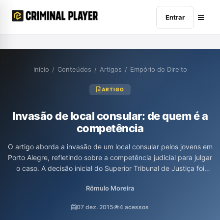
Entrar
Início
/
Conteúdos
/
Artigos
/
Empório do Direito
ARTIGO
Invasão de local consular: de quem é a
competência
O artigo aborda a invasão de um local consular pelos jovens em
Porto Alegre, refletindo sobre a competência judicial para julgar
o caso. A decisão inicial do Superior Tribunal de Justiça foi
revista, determinando que a Justiça Comum Federal deveria
Rômulo Moreira
processar os atos ilícitos, em virtude da proteção aos locais
consulares prevista na Convenção de Viena. O texto discute
07 dez. 2015
4 acessos
ainda a relevância do interesse da União nas relações