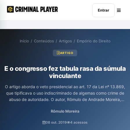
Entrar
Início
/
Conteúdos
/
Artigos
/
Empório do Direito
ARTIGO
E o congresso fez tabula rasa da súmula
vinculante
O artigo aborda o veto presidencial ao art. 17 da Lei nº 13.869,
que tipificava o uso indiscriminado de algemas como crime de
abuso de autoridade. O autor, Rômulo de Andrade Moreira,
critica a afirmação de que a criminalização geraria insegurança
Rômulo Moreira
jurídica, defendendo que a lei já contempla salvaguardas para
proteger a dignidade pessoal e coibir excessos, em consonância
08 out. 2019
4 acessos
com a Súmula Vinculante nº 11 do Supremo Tribunal Federal.