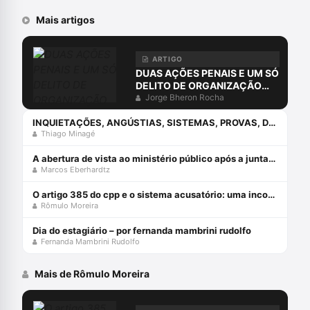
Mais artigos
ARTIGO
DUAS AÇÕES PENAIS E UM SÓ
DELITO DE ORGANIZAÇÃO
CRIMINOSA?
Jorge Bheron Rocha
INQUIETAÇÕES, ANGÚSTIAS, SISTEMAS, PROVAS, DIREITO E O ERRO DA COMPREENSÃO JURÍDICA ESTUDANDO APENAS O DIREITO.
Thiago Minagé
A abertura de vista ao ministério público após a juntada da resposta à acusação
Marcos Eberhardtz
O artigo 385 do cpp e o sistema acusatório: uma incompatiblidade com a constituição federal
Rômulo Moreira
Dia do estagiário – por fernanda mambrini rudolfo
Fernanda Mambrini Rudolfo
Mais de Rômulo Moreira