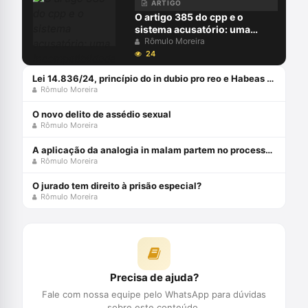
ARTIGO
O artigo 385 do cpp e o
sistema acusatório: uma
incompatiblidade com a
Rômulo Moreira
constituição federal
24
Lei 14.836/24, princípio do in dubio pro reo e Habeas Corpus coletivo
Rômulo Moreira
O novo delito de assédio sexual
Rômulo Moreira
A aplicação da analogia in malam partem no processo penal brasileiro
Rômulo Moreira
O jurado tem direito à prisão especial?
Rômulo Moreira
Precisa de ajuda?
Fale com nossa equipe pelo WhatsApp para dúvidas
sobre este conteúdo.