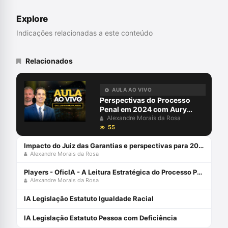
Explore
Indicações relacionadas a este conteúdo
Relacionados
AULA AO VIVO
Perspectivas do Processo
Penal em 2024 com Aury
Lopes Jr e Alexandre Morais
Alexandre Morais da Rosa
da Rosa
55
Impacto do Juiz das Garantias e perspectivas para 2024 com Alexandre Morais da Rosa e Aury Lopes Jr
Alexandre Morais da Rosa
Players - OficIA - A Leitura Estratégica do Processo Penal com Alexandre Morais da Rosa
Alexandre Morais da Rosa
IA Legislação Estatuto Igualdade Racial
IA Legislação Estatuto Pessoa com Deficiência