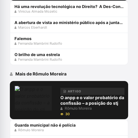
Há uma revolução tecnológica no Direito? A Des-Construção da Sociedade do Conhecimento e da Informação[1]
Vinicius Almada Mozetic
A abertura de vista ao ministério público após a juntada da resposta à acusação
Marcos Eberhardt
Falemos
Fernanda Mambrini Rudolfo
O brilho de uma estrela
Fernanda Mambrini Rudolfo
Mais de Rômulo Moreira
ARTIGO
O anpp e o valor probatório da
confissão – a posição do stj
Rômulo Moreira
30
Guarda municipal não é polícia
Rômulo Moreira