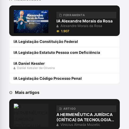
FERRAMENTA
IA Alexandre Morais da Rosa
Alexandre Morais da Rosa
1.907
IA Legislação Constituição Federal
IA Legislação Estatuto Pessoa com Deficiência
IA Daniel Kessler
Daniel Kessler de Oliveira
IA Legislação Código Processo Penal
Mais artigos
ARTIGO
A HERMENÊUTICA JURÍDICA
(CRÍTICA) DA TECNOLOGIA
PÓS-MODERNA
Vinicius Almada Mozetic