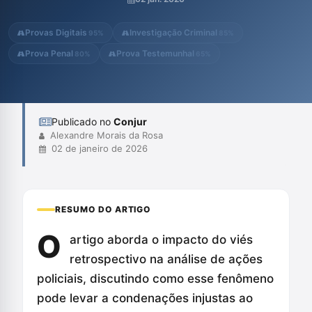
dessas ações. A gravação das ocorrências poderia fornecer
evidências cruciais que garantissem maior justiça nos processos
Provas Digitais
Investigação Criminal
95%
85%
penais ...
Prova Penal
Prova Testemunhal
80%
65%
Publicado no
Conjur
Alexandre Morais da Rosa
02 de janeiro de 2026
RESUMO DO ARTIGO
O
artigo aborda o impacto do viés
retrospectivo na análise de ações
policiais, discutindo como esse fenômeno
pode levar a condenações injustas ao