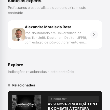
Sobre os experts
Professores e especialistas que conduziram este
conteúdo
Alexandre Morais da Rosa
Pós-doutorando em Universidade de
Brasilia (UnB). Doutor em Direito (UFPR),
com estágio de pós-doutoramento em
Direito (Faculdade de Direito de Coimbra e
UNISINOS). Mestre em Direito (UFSC).
Professor do Programa de Graduação,
Mestrado e Doutorado da UNIVALI. Juiz
Explore
de Direito do TJSC. Membro Honorário da
Associação Ibero Americana de Direito e
Indicações relacionadas a este conteúdo
Inteligência Artificial/AID-IA. Pesquisa
Novas Tecnologias, Big Data, Jurimetria,
Decisão, Automação e Inteligência
Relacionados
Artificial aplicadas ao Direito Judiciário,
com perspectiva transdisciplinar.
Coordena o Grupo de Pesquisa
PODCAST
SpinLawLab (CNPq UNIVALI)
#251 NOVA RESOLUÇÃO CNJ
E COMBATE À TORTURA