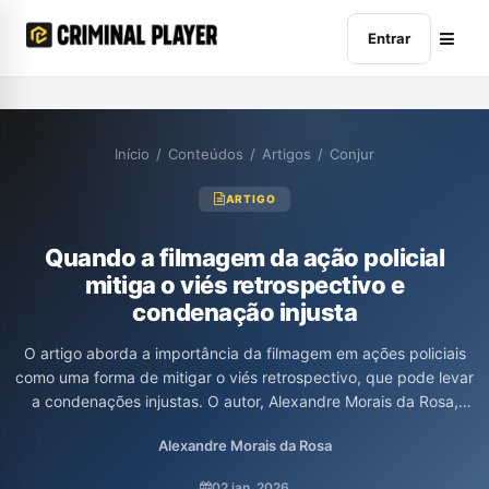
Entrar
Início
/
Conteúdos
/
Artigos
/
Conjur
ARTIGO
Quando a filmagem da ação policial
mitiga o viés retrospectivo e
condenação injusta
O artigo aborda a importância da filmagem em ações policiais
como uma forma de mitigar o viés retrospectivo, que pode levar
a condenações injustas. O autor, Alexandre Morais da Rosa,
discute como a análise das decisões policiais deve considerar o
Alexandre Morais da Rosa
contexto e a pressão enfrentada pelos agentes, evitando que o
julgamento posterior distorça a percepção da razoabilidade
02 jan. 2026