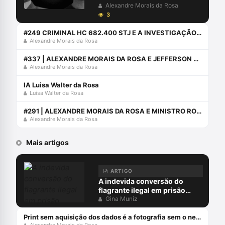
Alexandre Morais da Rosa
3
#249 CRIMINAL HC 682.400 STJ E A INVESTIGAÇÃO MADURA
Alexandre Morais da Rosa
#337 | ALEXANDRE MORAIS DA ROSA E JEFFERSON NASCIMENTO DA SILVA CONVERSAM SOBRE LEI DE DROGAS
Alexandre Morais da Rosa
IA Luisa Walter da Rosa
Luisa Walter da Rosa
#291 | ALEXANDRE MORAIS DA ROSA E MINISTRO ROGÉRIO SCHIETTI FALAM SOBRE OS DESAFIOS NO STJ
Alexandre Morais da Rosa
Mais artigos
ARTIGO
A indevida conversão do
flagrante ilegal em prisão
preventiva
Gina Muniz
Print sem aquisição dos dados é a fotografia sem o negativo