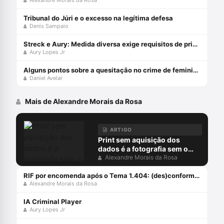
Alexandre Morais da Rosa
Tribunal do Júri e o excesso na legítima defesa
Denis Sampaio
Streck e Aury: Medida diversa exige requisitos de prisão!
Aury Lopes Jr
Alguns pontos sobre a quesitação no crime de feminicídio
Daniel Avelar
Mais de Alexandre Morais da Rosa
ARTIGO
Print sem aquisição dos
dados é a fotografia sem o
negativo
Alexandre Morais da Rosa
RIF por encomenda após o Tema 1.404: (des)conformidades
Alexandre Morais da Rosa
IA Criminal Player
Aury Lopes Jr