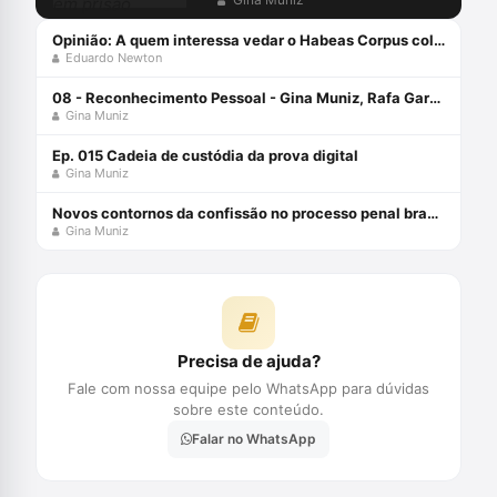
preventiva
Opinião: A quem interessa vedar o Habeas Corpus coletivo?
Eduardo Newton
08 - Reconhecimento Pessoal - Gina Muniz, Rafa Garcez e Fernando Soubhia - Defesa Solidária
Gina Muniz
Ep. 015 Cadeia de custódia da prova digital
Gina Muniz
Novos contornos da confissão no processo penal brasileiro com Gina Muniz
Gina Muniz
Precisa de ajuda?
Fale com nossa equipe pelo WhatsApp para dúvidas
sobre este conteúdo.
Falar no WhatsApp