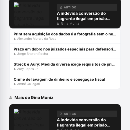
ARTIGO
A indevida conversão do
flagrante ilegal em prisão
preventiva
Gina Muniz
Print sem aquisição dos dados é a fotografia sem o negativo
Alexandre Morais da Rosa
Prazo em dobro nos juizados especiais para defensorias públicas
Jorge Bheron Rocha
Streck e Aury: Medida diversa exige requisitos de prisão!
Aury Lopes Jr
Crime de lavagem de dinheiro e sonegação fiscal
André Callegari
Mais de Gina Muniz
ARTIGO
A indevida conversão do
flagrante ilegal em prisão
Gina Muniz