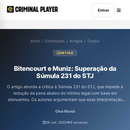
Entrar
Início
/
Conteúdos
/
Artigos
/
Conjur
ARTIGO
Bitencourt e Muniz: Superação da
Súmula 231 do STJ
O artigo aborda a crítica à Súmula 231 do STJ, que impede a
redução da pena abaixo do mínimo legal com base em
atenuantes. Os autores argumentam que essa interpretação
contraria os princípios da individualização da pena e da
Gina Muniz
legalidade, pois o Código Penal estabelece que as
circunstâncias atenuantes devem sempre ser consideradas,
26 set. 2022
6 acessos
independentemente dos limites legais. Além disso, eles