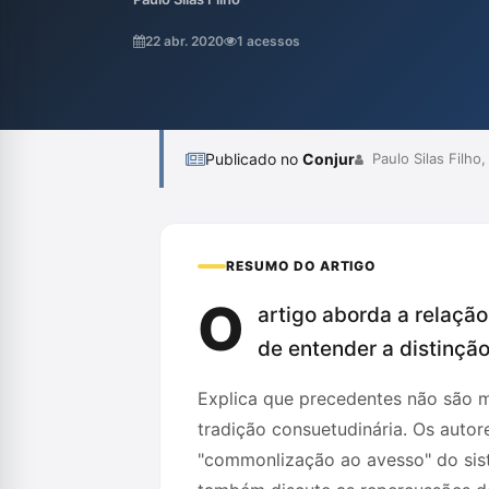
chamam de "commonlização" do direito pen
entendimento claro sobre o precedente p
22 abr. 2020
1 acessos
prática legal e a proteção dos direitos funda
Publicado no
Conjur
Paulo Silas Filho
RESUMO DO ARTIGO
O
artigo aborda a relação
de entender a distinção
Explica que precedentes não são 
tradição consuetudinária. Os auto
"commonlização ao avesso" do sist