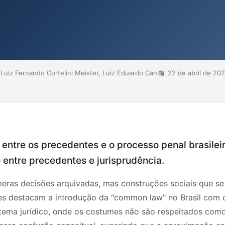
al, onde a falta de um
ode impactar negativamente a
mentais. Ao finalizar, enfati...
, Luiz Fernando Cortelini Meister, Luiz Eduardo Cani
22 de abril de 20
 entre os precedentes e o processo penal brasilei
 entre precedentes e jurisprudência.
meras decisões arquivadas, mas construções sociais que 
res destacam a introdução da "common law" no Brasil com
ema jurídico, onde os costumes não são respeitados como 