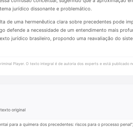
ssa confusão conceitual, sugerindo que a aproximação ent
stema jurídico dissonante e problemático.
alta de uma hermenêutica clara sobre precedentes pode im
artigo defende a necessidade de um entendimento mais prof
xto jurídico brasileiro, propondo uma reavaliação do sist
iminal Player. O texto integral é de autoria dos experts e está publicado n
texto original
ntai para a quimera dos precedentes: riscos para o processo penal",