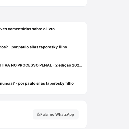
breves comentários sobre o livro
os? – por paulo silas taporosky filho
A ORDEM PÚBLICA COMO FUNDAMENTO PARA A PRISÃO PREVENTIVA NO PROCESSO PENAL - 2 edição 2024 - HABITUS EDITORA Livro em oferta 1 janeiro 2024
úncia? - por paulo silas taporosky filho
Falar no WhatsApp