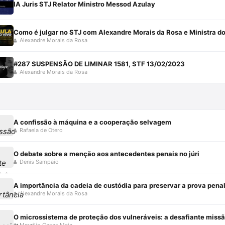
IA Juris STJ Relator Ministro Messod Azulay
Como é julgar no STJ com Alexandre Morais da Rosa e Ministra do
Alexandre Morais da Rosa
#287 SUSPENSÃO DE LIMINAR 1581, STF 13/02/2023
Alexandre Morais da Rosa
A confissão à máquina e a cooperação selvagem
Rafaela de Otero
O debate sobre a menção aos antecedentes penais no júri
Denis Sampaio
A importância da cadeia de custódia para preservar a prova pena
Alexandre Morais da Rosa
O microssistema de proteção dos vulneráveis: a desafiante miss
Maurilio Casas Maia