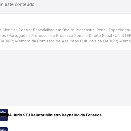
am este conteúdo
 Ciências Penais; Especialista em Direito Processual Penal; Especialista 
etras (Português); Professor de Processo Penal e Direito Penal (UNINT
 OAB/PR; Membro da Comissão de Assuntos Culturais da OAB/PR; Membr
ira de Direito e Literatura.
IA Juris STJ Relator Ministro Reynaldo da Fonseca