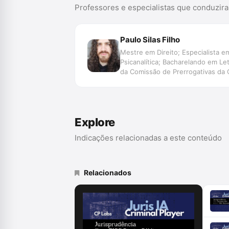
Professores e especialistas que conduzir
Paulo Silas Filho
Mestre em Direito; Especialista em
Psicanalítica; Bacharelando em L
da Comissão de Prerrogativas da
da OAB/PR; Membro da Rede Brasile
Explore
Indicações relacionadas a este conteúdo
Relacionados