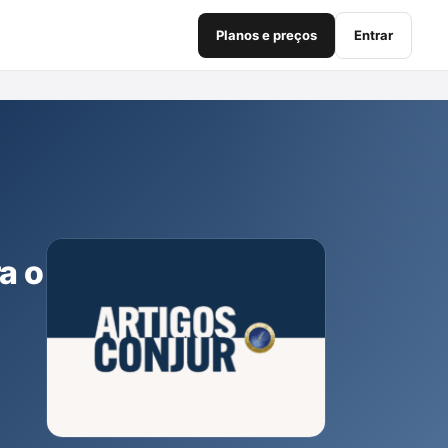
Planos e preços
Entrar
a o