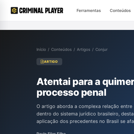
Ferramentas
Conteúdos
Início
/
Conteúdos
/
Artigos
/
Conjur
ARTIGO
Atentai para a quimer
processo penal
O artigo aborda a complexa relação entre 
dentro do sistema jurídico brasileiro, des
aplicação dos precedentes no Brasil se a
gerando um conceito híbrido. Os autores a
Paulo Silas Filho