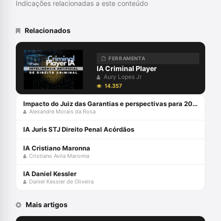
Indicações relacionadas a este conteúdo
Relacionados
FERRAMENTA
IA Criminal Player
Aury Lopes Jr
14.357
Impacto do Juiz das Garantias e perspectivas para 2024 com Alexandre Morais da Rosa e Aury Lopes Jr
Alexandre Morais da Rosa
IA Juris STJ Direito Penal Acórdãos
IA Cristiano Maronna
Cristiano Avila Maronna
IA Daniel Kessler
Daniel Kessler de Oliveira
Mais artigos