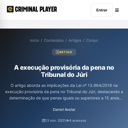
Entrar
Início
/
Conteúdos
/
Artigos
/
Conjur
ARTIGO
A execução provisória da pena no
Tribunal do Júri
O artigo aborda as implicações da Lei nº 13.964/2019 na
execução provisória da pena no Tribunal do Júri, destacando a
determinação de que penas iguais ou superiores a 15 anos
devem ser imediatamente executadas pelo juiz, o que suscita
Daniel Avelar
debates sobre a constitucionalidade dessa previsão. A
discussão inclui a análise da presunção de inocência e sua
13 nov. 2021
4 acessos
aplicação nas condenações por júri, com decisões divergentes