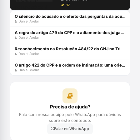
atualização da Resolução CNJ
17
332/20
O silêncio do acusado e o efeito das perguntas da acusação em plenário
Daniel Avelar
A regra do artigo 479 do CPP e o adiamento dos julgamentos
Daniel Avelar
Reconhecimento na Resolução 484/22 do CNJ no Tribunal do Júri
Daniel Avelar
O artigo 422 do CPP e a ordem de intimação: uma orientação constitucional
Daniel Avelar
Precisa de ajuda?
Fale com nossa equipe pelo WhatsApp para dúvidas
sobre este conteúdo.
Falar no WhatsApp