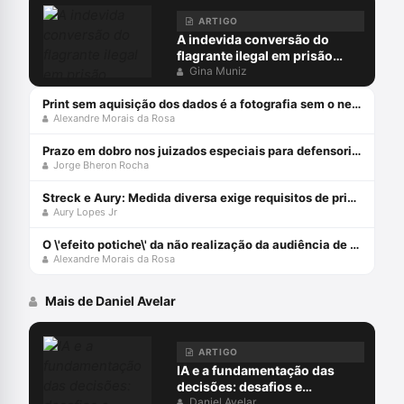
ARTIGO
A indevida conversão do
flagrante ilegal em prisão
preventiva
Gina Muniz
Print sem aquisição dos dados é a fotografia sem o negativo
Alexandre Morais da Rosa
Prazo em dobro nos juizados especiais para defensorias públicas
Jorge Bheron Rocha
Streck e Aury: Medida diversa exige requisitos de prisão!
Aury Lopes Jr
O \'efeito potiche\' da não realização da audiência de custódia
Alexandre Morais da Rosa
Mais de Daniel Avelar
ARTIGO
IA e a fundamentação das
decisões: desafios e
perspectivas à luz da
Daniel Avelar