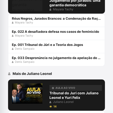
Julgamento por jurados: uma
garantia democrática
Mayara Tachy
Réus Negros, Jurados Brancos: a Condenação da Raça no Tribunal do Júri Como Decorrência da íntima Convicção (Volume 1) Capa comum 18 agosto 2023
Mayara Tachy
Ep. 022 A desafiadora defesa nos casos de feminicído
Mayara Tachy
Ep. 001 Tribunal do Júri e a Teoria dos Jogos
Denis Sampaio
Ep. 033 Despronúncia no julgamento da apelação do Juri: pode isso?
Denis Sampaio
Mais de Juliano Leonel
AULA AO VIVO
Tribunal do Juri com Juliano
Leonel e Yuri Felix
Juliano Leonel
14