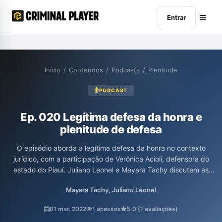
Entrar
Início
/
Conteúdos
/
Podcasts
/
Plenitude
PODCAST
Ep. 020 Legítima defesa da honra e
plenitude de defesa
O episódio aborda a legítima defesa da honra no contexto
jurídico, com a participação de Verônica Acioli, defensora do
estado do Piauí. Juliano Leonel e Mayara Tachy discutem as
implicações legais e sociais desse conceito, enfatizando sua
Mayara Tachy, Juliano Leonel
relevância para a plenitude de defesa em casos de violência de
gênero. A conversa promete oferecer uma visão crítica sobre a
01 mar. 2022
1 acessos
5,0 (1 avaliações)
utilização desse argumento em tribunais e suas consequências.