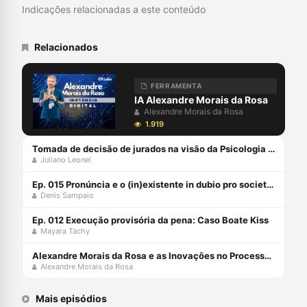
Indicações relacionadas a este conteúdo
Relacionados
FERRAMENTA
IA Alexandre Morais da Rosa
Alexandre Morais da Rosa
1.919
Tomada de decisão de jurados na visão da Psicologia Forense com Sidnei Priolo Filho e Juliano Leonel
Juliano Leonel
Ep. 015 Pronúncia e o (in)existente in dubio pro societate
Denis Sampaio
Ep. 012 Execução provisória da pena: Caso Boate Kiss
Mayara Tachy
Alexandre Morais da Rosa e as Inovações no Processo Penal: Ferramentas Tecnológicas
Alexandre Morais da Rosa
Mais episódios