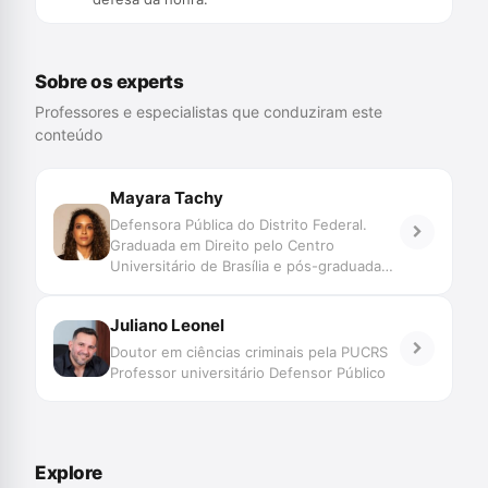
Sobre os experts
Professores e especialistas que conduziram este
conteúdo
Mayara Tachy
Defensora Pública do Distrito Federal.
Graduada em Direito pelo Centro
Universitário de Brasília e pós-graduada
em Direito Público. Mestre em Direito pela
UnB. Professora voluntária de Direito
Juliano Leonel
Penal na graduação da Universidade de
Brasília. Professora de processo penal e
Doutor em ciências criminais pela PUCRS
direito penal para cursos especializados.
Professor universitário Defensor Público
Explore