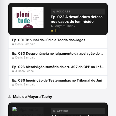
PODCAST
Ep. 022 A desafiadora defesa
nos casos de feminicído
Mayara Tachy
11
Ep. 001 Tribunal do Júri e a Teoria dos Jogos
Denis Sampaio
Ep. 033 Despronúncia no julgamento da apelação do Juri: pode isso?
Denis Sampaio
Ep. 026 Absolvição sumária do art. 397 do CPP na 1ª fase do rito do júri
Juliano Leonel
Ep. 030 Inquirição de Testemunhas no Tribunal do Júri
Denis Sampaio
Mais de Mayara Tachy
ARTIGO