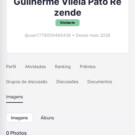
Guilherme Vilela Pato Re
zende
Visitante
@user1778009488426
•
Desde maio 2026
Perfil
Atividades
Ranking
Prêmios
Grupos de discussão
Discussões
Documentos
Imagens
Imagens
Álbuns
0
Photos