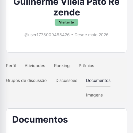
Guilherme Vilela Pato Re
zende
Visitante
@user1778009488426
•
Desde maio 2026
Perfil
Atividades
Ranking
Prêmios
Grupos de discussão
Discussões
Documentos
Imagens
Documentos