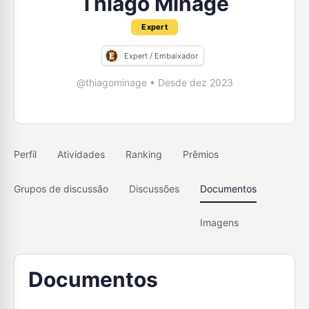
Thiago Minagé
Expert
Expert / Embaixador
@thiagominage
•
Desde dez 2023
Perfil
Atividades
Ranking
Prêmios
Grupos de discussão
Discussões
Documentos
Imagens
Documentos