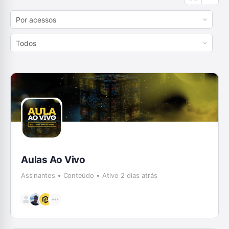
Order
By:
Order
By:
Aulas Ao Vivo
Assinantes
Conteúdo
Ativo 2 dias atrás