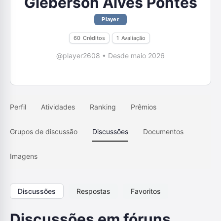
Gleberson Alves Pontes
Player
60
Créditos
1
Avaliação
@player2608
•
Desde maio 2026
Perfil
Atividades
Ranking
Prêmios
Grupos de discussão
Discussões
Documentos
Imagens
Discussões
Respostas
Favoritos
Discussões em fóruns