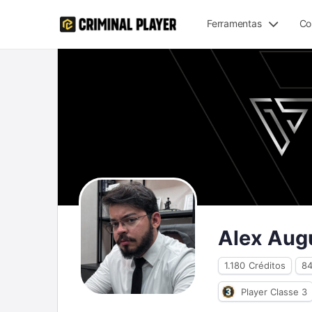
Ferramentas
Co
Alex Aug
1.180
Créditos
8
Player Classe 3