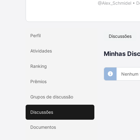
@Alex_Schmidel
•
D
Perfil
Discussões
Atividades
Minhas Disc
Ranking
Nenhum f
Prêmios
Grupos de discussão
Discussões
Documentos