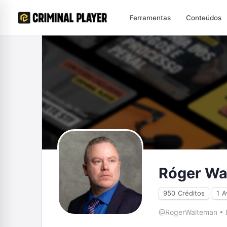
Ferramentas
Conteúdos
Róger Wa
950
Créditos
1
A
@RogerWalteman
•