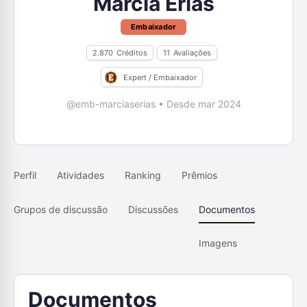
Marcia Erias
Embaixador
2.870
Créditos
11
Avaliações
Expert / Embaixador
@emb-marciaserias
•
Desde mar 2024
Perfil
Atividades
Ranking
Prêmios
Grupos de discussão
Discussões
Documentos
Imagens
Documentos