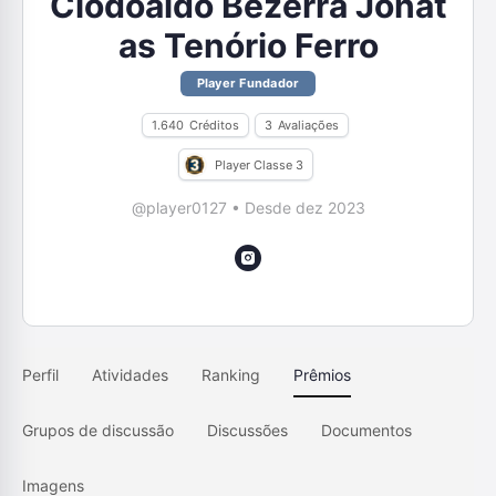
Clodoaldo Bezerra Jônat
as Tenório Ferro
Player Fundador
1.640
Créditos
3
Avaliações
Player Classe 3
@player0127
•
Desde dez 2023
Perfil
Atividades
Ranking
Prêmios
Grupos de discussão
Discussões
Documentos
Imagens