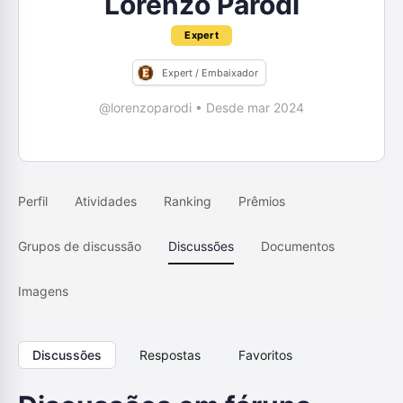
Lorenzo Parodi
Expert
Expert / Embaixador
@lorenzoparodi
•
Desde mar 2024
Perfil
Atividades
Ranking
Prêmios
Grupos de discussão
Discussões
Documentos
Imagens
Discussões
Respostas
Favoritos