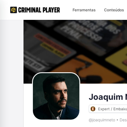
Ferramentas
Conteúdos
Joaquim 
Expert / Embaix
@joaquimneto
•
Des