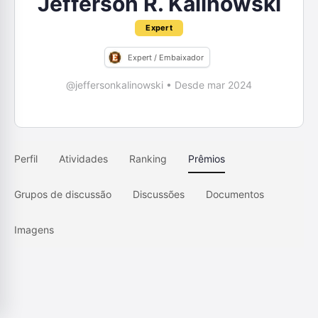
Jefferson R. Kalinowski
Expert
Expert / Embaixador
@jeffersonkalinowski
•
Desde mar 2024
Perfil
Atividades
Ranking
Prêmios
Grupos de discussão
Discussões
Documentos
Imagens