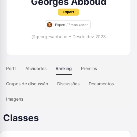
Georges Abboud
Expert
Expert / Embaixador
@georgesabboud
•
Desde dez 2023
Perfil
Atividades
Ranking
Prêmios
Grupos de discussão
Discussões
Documentos
Imagens
Classes