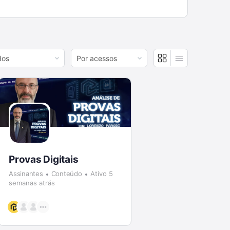
r
Order
By:
Provas Digitais
Assinantes
Conteúdo
Ativo 5
semanas atrás