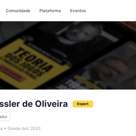
Comunidade
Plataforma
Eventos
ssler de Oliveira
Expert
ador
ra
•
Desde dez 2023