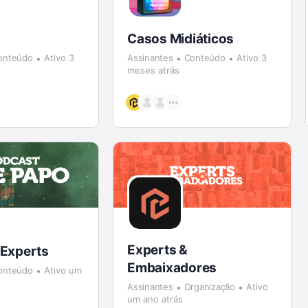
Casos Midiáticos
onteúdo
Ativo 3
Assinantes
Conteúdo
Ativo 3
meses atrás
Experts &
 Experts
Embaixadores
onteúdo
Ativo um
Assinantes
Organização
Ativo
um ano atrás