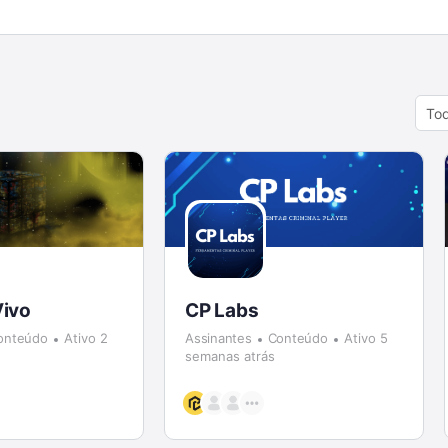
Orde
By:
Vivo
CP Labs
onteúdo
Ativo 2
Assinantes
Conteúdo
Ativo 5
semanas atrás