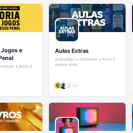
 Jogos e
Aulas Extras
Penal
Assinantes
Conteúdo
Ativo 2
meses atrás
onteúdo
Ativo 6