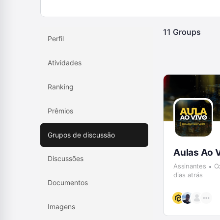
11
Groups
Perfil
Atividades
Ranking
Prêmios
Grupos de discussão
Aulas Ao 
Discussões
Assinantes
C
dias atrás
Documentos
Imagens