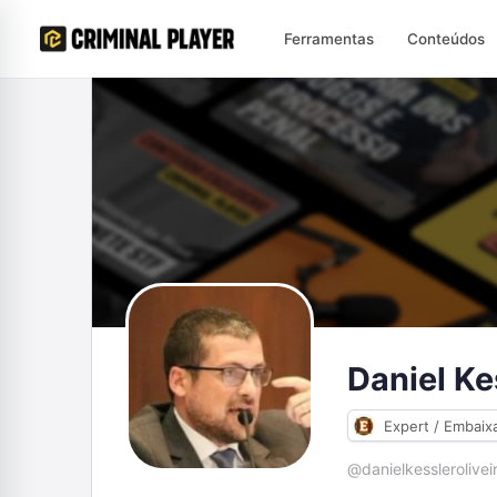
Ferramentas
Conteúdos
Daniel Ke
Expert / Embaix
@danielkesslerolivei