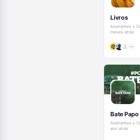
Livros
Assinantes
C
meses atrás
Bate Papo
Assinantes
C
ano atrás