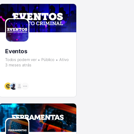
Eventos
Todos podem ver
Público
Ativo
3 meses atrás