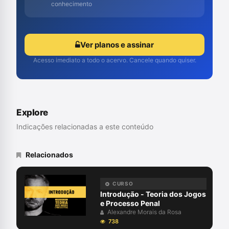
conhecimento
Ver planos e assinar
Acesso imediato a todo o acervo. Cancele quando quiser.
Explore
Indicações relacionadas a este conteúdo
Relacionados
CURSO
Introdução - Teoria dos Jogos
e Processo Penal
Alexandre Morais da Rosa
738