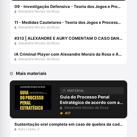
09 - Investigação Defensiva - Teoria dos Jogos e Processo Penal
Alexandre Morais da Rosa
11 - Medidas Cautelares - Teoria dos Jogos e Processo Penal
Alexandre Morais da Rosa
#313 | ALEXANDRE E AURY COMENTAM O CASO DANIEL ALVES
Alexandre Morais da Rosa
IA Criminal Player com Alexandre Morais da Rosa e André Necchio
Alexandre Morais da Rosa
Mais materiais
MATERIAL
Guia do Processo Penal
Estratégico de acordo com a
Teoria dos Jogos e MCDA-C -
Alexandre Morais da Rosa
Edição 2021
417
Sustentação oral completa em caso de quebra da cadeia de custódia da prova digital com Aury Lopes Jr
Aury Lopes Jr