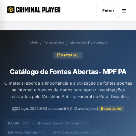
Entrar
Início
/
Conteúdos
/
Materiais Exclusivos
MATERIAL
Catálogo de Fontes Abertas- MPF PA
O material aborda a importância e a utilização de fontes abertas
na internet e bancos de dados para apoiar investigações
realizadas pelo Ministério Público Federal no Pará. Discute
conceitos iniciais sobre o acesso a dados, exemplificando fontes
02 ago. 2024
53 acessos
5,0 (2 avaliações)
EXCLUSIVO
de transparência pública e a relevância da inteligência digital
em processos investigativos. Além disso, apresenta um catálogo
abrangente que inclui diversas áreas, como segurança pública,
OSINT
Investigação Criminal
95%
85%
educação e redes sociais, fornecendo diretrizes para a coleta ...
Provas Digitais
Processo Estratégico
70%
50%