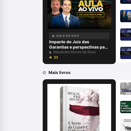
AULA AO VIVO
Impacto do Juiz das
Garantias e perspectivas para
2024 com Alexandre Morais
Alexandre Morais da Rosa
da Rosa e Aury Lopes Jr
33
Mais livros