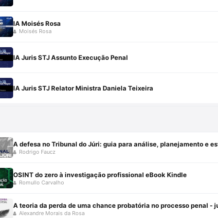
IA Moisés Rosa
Moisés Rosa
IA Juris STJ Assunto Execução Penal
IA Juris STJ Relator Ministra Daniela Teixeira
A defesa no Tribunal do Júri: guia para análise, planejamento e e
Rodrigo Faucz
OSINT do zero à investigação profissional eBook Kindle
Romullo Carvalho
A teoria da perda de uma chance probatória no processo penal - 
Alexandre Morais da Rosa