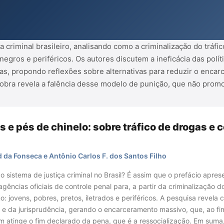
gas, propondo reflexões sobre
o e melhorar a segurança pública.
ra revela a falênc...
iça criminal brasileiro, analisando como a criminalização do trá
egros e periféricos. Os autores discutem a ineficácia das polít
gas, propondo reflexões sobre alternativas para reduzir o enca
obra revela a falência desse modelo de punição, que não promo
 e pés de chinelo: sobre tráfico de drogas e c
da Fonseca e Antônio Carlos F. dos Santos Filho
o sistema de justiça criminal no Brasil? É assim que o prefácio apre
gências oficiais de controle penal para, a partir da criminalização
 jovens, pobres, pretos, iletrados e periféricos. A pesquisa revela
i e da jurisprudência, gerando o encarceramento massivo, que, ao fi
em atinge o fim declarado da pena, que é a ressocialização. Em sum