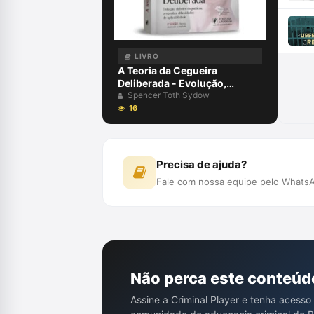
LIVRO
A Teoria da Cegueira
Deliberada - Evolução,
Debates Dogmáticos,
Spencer Toth Sydow
Propostas, Dificuldades de
16
Aplicabilidade - 2ª Edição
(2022) Capa comum 1 janeiro
2019
Precisa de ajuda?
Fale com nossa equipe pelo WhatsA
Não perca este conteúd
Assine a Criminal Player e tenha acesso