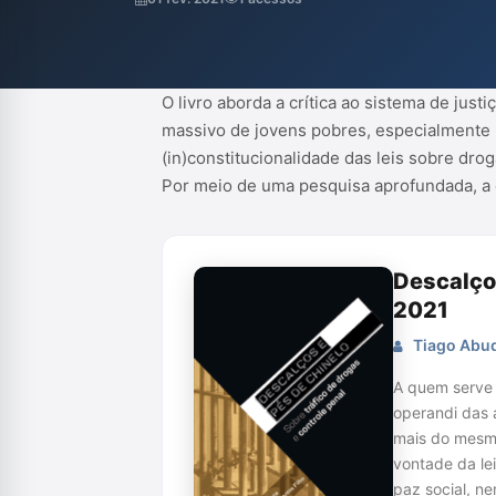
(in)constitucionalidade das leis sobre dro
alternativas para reduzir o encarcerament
Por meio de uma pesquisa aprofundada, a ob
O livro aborda a crítica ao sistema de just
massivo de jovens pobres, especialmente n
(in)constitucionalidade das leis sobre dro
Por meio de uma pesquisa aprofundada, a 
Descalços
2021
Tiago Abud 
A quem serve 
operandi das a
mais do mesmo:
vontade da le
paz social, n