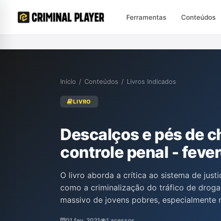
Ferramentas
Conteúdos
Início
/
Conteúdos
/
Livros Indicados
LIVRO
Descalços e pés de ch
controle penal - feve
O livro aborda a crítica ao sistema de justi
como a criminalização do tráfico de drog
massivo de jovens pobres, especialmente n
discutem a ineficácia das políticas de con
01 fev. 2021
1 acessos