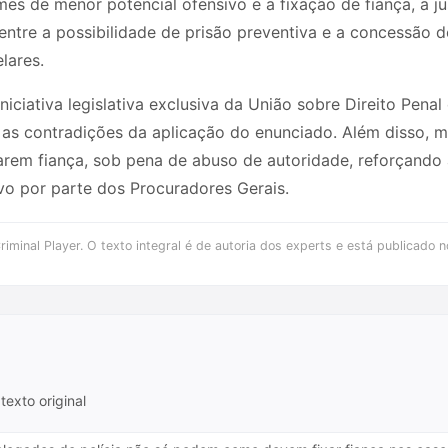
imes de menor potencial ofensivo e a fixação de fiança, a j
ntre a possibilidade de prisão preventiva e a concessão d
lares.
ciativa legislativa exclusiva da União sobre Direito Pena
as contradições da aplicação do enunciado. Além disso, m
rarem fiança, sob pena de abuso de autoridade, reforçand
vo por parte dos Procuradores Gerais.
iminal Player. O texto integral é de autoria dos experts e está publicado n
texto original