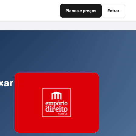
Planos e preços
Entrar
xar