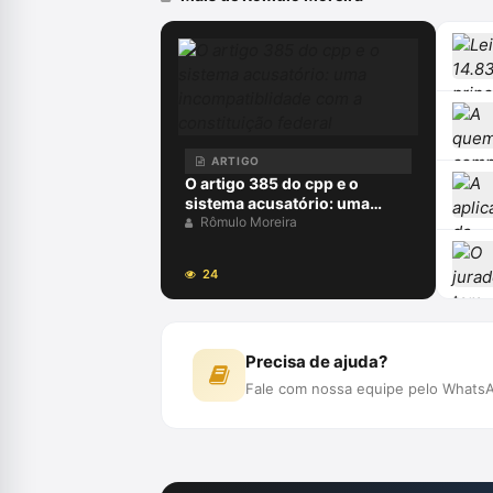
ARTIGO
O artigo 385 do cpp e o
sistema acusatório: uma
incompatiblidade com a
Rômulo Moreira
constituição federal
24
Precisa de ajuda?
Fale com nossa equipe pelo WhatsA