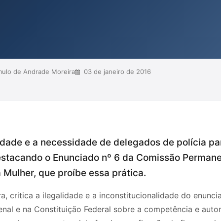
ireito Penal. Ele enfatiza que a
 independentemente das
go de Processo Penal.
ulo de Andrade Moreira
03 de janeiro de 2016
idade e a necessidade de delegados de polícia pa
destacando o Enunciado nº 6 da Comissão Permane
 Mulher, que proíbe essa prática.
, critica a ilegalidade e a inconstitucionalidade do enun
al e na Constituição Federal sobre a competência e auto