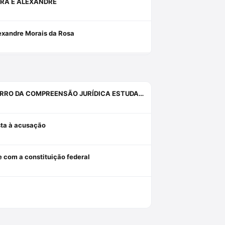
RA E ALEXANDRE
lexandre Morais da Rosa
INQUIETAÇÕES, ANGÚSTIAS, SISTEMAS, PROVAS, DIREITO E O ERRO DA COMPREENSÃO JURÍDICA ESTUDANDO APENAS O DIREITO.
osta à acusação
e com a constituição federal