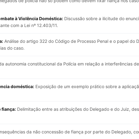
Delegados de polícia não só podem como devem fixar fiança nos caso
mbate à Violência Doméstica:
Discussão sobre a ilicitude do enun
tante com a Lei nº 12.403/11.
a:
Análise do artigo 322 do Código de Processo Penal e o papel do 
ias do caso.
a autonomia constitucional da Polícia em relação a interferências 
lência doméstica:
Exposição de um exemplo prático sobre a aplicaçã
 fiança:
Delimitação entre as atribuições do Delegado e do Juiz, d
.
sequências da não concessão de fiança por parte do Delegado, co