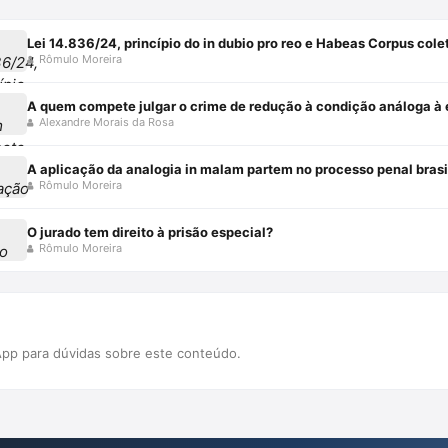
Lei 14.836/24, princípio do in dubio pro reo e Habeas Corpus cole
Rômulo Moreira
A quem compete julgar o crime de redução à condição análoga à e
Alexandre Morais da Rosa
A aplicação da analogia in malam partem no processo penal brasi
Rômulo Moreira
O jurado tem direito à prisão especial?
Rômulo Moreira
pp para dúvidas sobre este conteúdo.