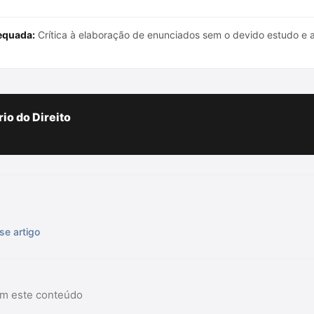
equada:
Crítica à elaboração de enunciados sem o devido estudo e a
io do Direito
se artigo
am este conteúdo