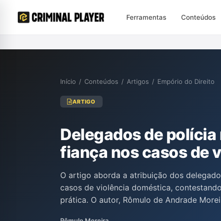
Ferramentas
Conteúdos
Início
/
Conteúdos
/
Artigos
/
Empório do Direito
ARTIGO
Delegados de políci
fiança nos casos de 
O artigo aborda a atribuição dos delegado
casos de violência doméstica, contestand
prática. O autor, Rômulo de Andrade Morei
ilegal e inconstitucional, uma vez que cont
Rômulo Moreira