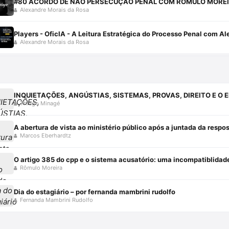
#80 ACORDO DE NÃO PERSECUÇÃO PENAL COM RÔMULO MOREI
Alexandre Morais da Rosa
Players - OficIA - A Leitura Estratégica do Processo Penal com A
Alexandre Morais da Rosa
Thiago Minagé
A abertura de vista ao ministério público após a juntada da resp
Marcos Eberhardtz
O artigo 385 do cpp e o sistema acusatório: uma incompatiblidad
Rômulo Moreira
Dia do estagiário – por fernanda mambrini rudolfo
Fernanda Mambrini Rudolfo