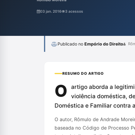
competência da União para legislar sobre D
fiança deve ser arbitrada pelo delegado,
03 jan. 2016
3 acessos
circunstâncias do crime, conforme o Códi
Publicado no
Empório do Direito
Rôm
RESUMO DO ARTIGO
O
artigo aborda a legitim
violência doméstica, 
Doméstica e Familiar contra a
O autor, Rômulo de Andrade Moreira
baseada no Código de Processo Pen