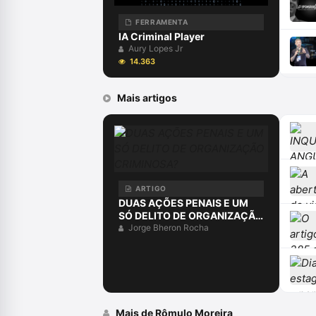
FERRAMENTA
IA Criminal Player
Aury Lopes Jr
14.363
Mais artigos
ARTIGO
DUAS AÇÕES PENAIS E UM
SÓ DELITO DE ORGANIZAÇÃO
CRIMINOSA?
Jorge Bheron Rocha
Mais de Rômulo Moreira