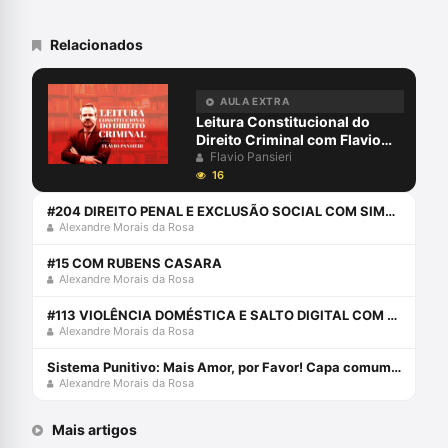
2023), A Guerra ao Crime e os Crimes da
Guerra (2ª edição, Empório do Direito,
2017) e Controle Remoto Judicial: quando
Relacionados
se decide sem decidir (Lumen Juris,
2014).
AULA EXTRA
Leitura Constitucional do
Direito Criminal com Flavio
Pansieri
Flavio Pansieri
16
#204 DIREITO PENAL E EXCLUSÃO SOCIAL COM SIMONE NACIF
Alexandre Morais da Rosa
#15 COM RUBENS CASARA
Alexandre Morais da Rosa
#113 VIOLÊNCIA DOMÉSTICA E SALTO DIGITAL COM ROSIVALDO TOSCANO JR.
Alexandre Morais da Rosa
Sistema Punitivo: Mais Amor, por Favor! Capa comum 6 agosto 2015
Alexandre Morais da Rosa
Mais artigos