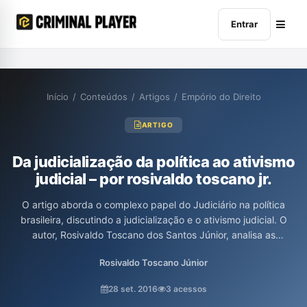
Entrar
Início
/
Conteúdos
/
Artigos
/
Empório do Direito
ARTIGO
Da judicialização da política ao ativismo
judicial – por rosivaldo toscano jr.
O artigo aborda o complexo papel do Judiciário na política
brasileira, discutindo a judicialização e o ativismo judicial. O
autor, Rosivaldo Toscano dos Santos Júnior, analisa as
interações entre Direito, Política e Judiciário, além de questionar
Rosivaldo Toscano Júnior
os limites da atuação judicial frente à normatividade,
enfatizando a transição do centro de decisões do Legislativo e
28 set. 2016
3 acessos
Executivo para o Judiciário no Estado Democrático de Direito.