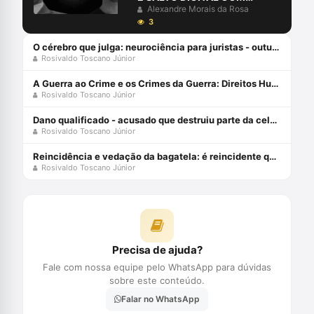
ROSIVALDO TOSCANO JR.
Alexandre Morais da Rosa
3
O cérebro que julga: neurociência para juristas - outubro 2022
Rosivaldo Toscano Júnior
A Guerra ao Crime e os Crimes da Guerra: Direitos Humanos e Sistema de Justiça Criminal Periféricos eBook Kindle
Rosivaldo Toscano Júnior
Dano qualificado - acusado que destruiu parte da cela em tentativa de fuga - por rosivaldo toscano jr.
Rosivaldo Toscano Júnior
Reincidência e vedação da bagatela: é reincidente quem cumpriu pena indecente?
Rosivaldo Toscano Júnior
Precisa de ajuda?
Fale com nossa equipe pelo WhatsApp para dúvidas
sobre este conteúdo.
Falar no WhatsApp