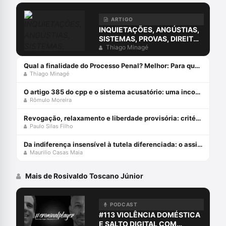
ARTIGO
INQUIETAÇÕES, ANGÚSTIAS,
SISTEMAS, PROVAS, DIREITO
E O ERRO DA COMPREENSÃO
Thiago Minagé
JURÍDICA ESTUDANDO
APENAS O DIREITO.
Qual a finalidade do Processo Penal? Melhor: Para que serve o Processo Penal?
Thiago Minagé
O artigo 385 do cpp e o sistema acusatório: uma incompatiblidade com a constituição federal
Rômulo Moreira
Revogação, relaxamento e liberdade provisória: critérios de diferenciação das medidas que afastam a prisão cautelar
Paulo Silas Filho
Da indiferença insensível à tutela diferenciada: o assistido defensorial e o cumprimento de sentença – esperanças da cidadania no ncpc
Maurilio Casas Maia
Mais de Rosivaldo Toscano Júnior
PODCAST
#113 VIOLÊNCIA DOMÉSTICA
E SALTO DIGITAL COM