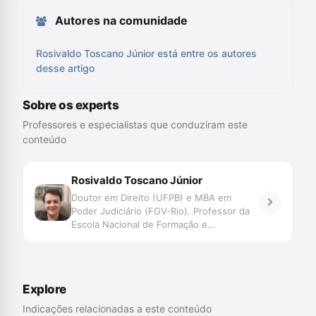
Autores na comunidade
Rosivaldo Toscano Júnior está entre os autores
desse artigo
Sobre os experts
Professores e especialistas que conduziram este
conteúdo
Rosivaldo Toscano Júnior
Doutor em Direito (UFPB) e MBA em
Poder Judiciário (FGV-Rio). Professor da
Escola Nacional de Formação e
Aperfeiçoamento de Magistrados -
ENFAM (Brasília, DF). Juiz há 23 anos,
atualmente é Titular do 3º Juizado de
Violência Doméstica de Natal. Autor do
Explore
seguintes livros: O Cérebro que Julga:
neurociências para juristas (Emais Editora,
Indicações relacionadas a este conteúdo