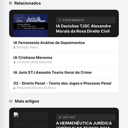
2017) e Controle Remoto Judicial: quando
Relacionados
se decide sem decidir (Lumen Juris,
2014).
FERRAMENTA
IA Decisões TJSC Alexandre
Morais da Rosa Direito Civil
IA Ferramenta Análise de Depoimentos
Rodrigo Faucz
IA Cristiano Maronna
Cristiano Avila Maronna
IA Juris STJ Assunto Teoria Geral do Crime
02 - Direito Penal - Teoria dos Jogos e Processo Penal
Alexandre Morais da Rosa
Mais artigos
ARTIGO
A HERMENÊUTICA JURÍDICA