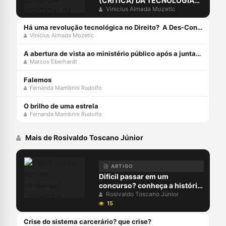
(CRÍTICA) DA TECNOLOGIA
PÓS-MODERNA
Vinicius Almada Mozetic
Há uma revolução tecnológica no Direito? A Des-Construção da Sociedade do Conhecimento e da Informação[1]
Vinicius Almada Mozetic
A abertura de vista ao ministério público após a juntada da resposta à acusação
Marcos Eberhardt
Falemos
Fernanda Mambrini Rudolfo
O brilho de uma estrela
Fernanda Mambrini Rudolfo
Mais de Rosivaldo Toscano Júnior
ARTIGO
Difícil passar em um
concurso? conheça a história
de davi lorso
Rosivaldo Toscano Júnior
15
Crise do sistema carcerário? que crise?