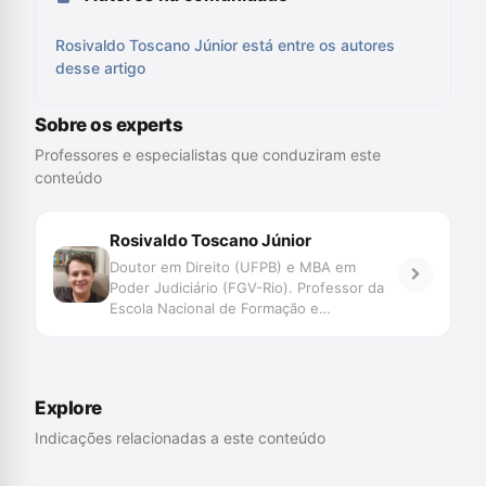
Rosivaldo Toscano Júnior está entre os autores
desse artigo
Sobre os experts
Professores e especialistas que conduziram este
conteúdo
Rosivaldo Toscano Júnior
Doutor em Direito (UFPB) e MBA em
Poder Judiciário (FGV-Rio). Professor da
Escola Nacional de Formação e
Aperfeiçoamento de Magistrados -
ENFAM (Brasília, DF). Juiz há 23 anos,
atualmente é Titular do 3º Juizado de
Violência Doméstica de Natal. Autor do
Explore
seguintes livros: O Cérebro que Julga:
neurociências para juristas (Emais Editora,
Indicações relacionadas a este conteúdo
2023), A Guerra ao Crime e os Crimes da
Guerra (2ª edição, Empório do Direito,