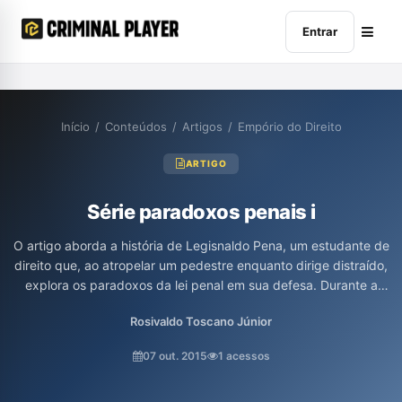
Entrar
Início
/
Conteúdos
/
Artigos
/
Empório do Direito
ARTIGO
Série paradoxos penais i
O artigo aborda a história de Legisnaldo Pena, um estudante de
direito que, ao atropelar um pedestre enquanto dirige distraído,
explora os paradoxos da lei penal em sua defesa. Durante a
abordagem policial, ele utiliza um Vade-Mecum para analisar as
Rosivaldo Toscano Júnior
normas aplicáveis, questionando a tipificação de sua ação, entre
lesão corporal culposa e dolosa. A narrativa provoca reflexões
07 out. 2015
1 acessos
sobre a aplicação do direito e os dilemas morais enfrentados no
cotidiano.