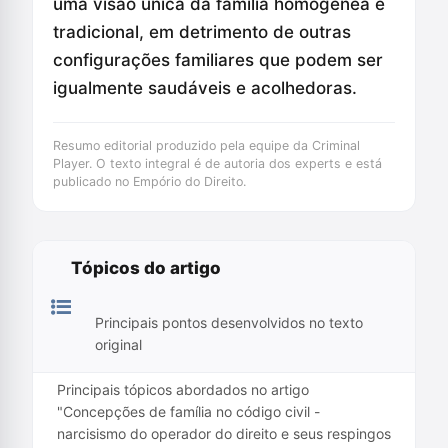
uma visão única da família homogênea e
tradicional, em detrimento de outras
configurações familiares que podem ser
igualmente saudáveis e acolhedoras.
Resumo editorial produzido pela equipe da Criminal
Player. O texto integral é de autoria dos experts e está
publicado no Empório do Direito.
Tópicos do artigo
Principais pontos desenvolvidos no texto
original
Principais tópicos abordados no artigo
"Concepções de família no código civil -
narcisismo do operador do direito e seus respingos