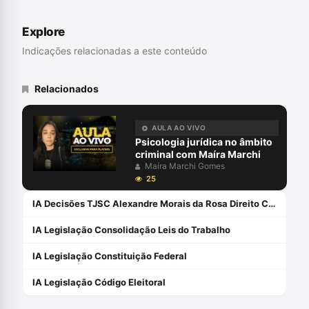
Psicanálise (PUC-PR), Dependência
Química (PUC-PR), Direito Penal e
Explore
Criminologia (UFPR), Psicologia Jurídica
(PUC-PR), em Panorama Interdisciplinar do
Indicações relacionadas a este conteúdo
Direito da Criança e do Adolescente
(PUC-PR), em Sistema de Justiça:
mediação, conciliação e justiça
Relacionados
restaurativa (UNISUL) e em Avaliação
psicológica (CFP). Professora da Estácio
de Florianópolis e São José e da
AULA AO VIVO
Academia da Polícia Civil de Santa
Psicologia jurídica no âmbito
Catarina. Autora de \"BOPE: O fardo da
criminal com Maíra Marchi
farda\" e \"Dosimetria da pena e
Maíra Marchi Gomes
psicologizações: o operador do direito e a
25
violência sexual\", além de capítulos de
IA Decisões TJSC Alexandre Morais da Rosa Direito Civil
livros e artigos científicos.
IA Legislação Consolidação Leis do Trabalho
IA Legislação Constituição Federal
IA Legislação Código Eleitoral