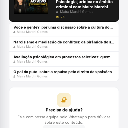
Psicologia jurídica no âmbito
criminal com Maíra Marchi
Maíra Marchi Gomes
25
Você é gente?: por uma discussão sobre a cultura do estupro
Maíra Marchi Gomes
Narcisismo e mediação de conflitos: da pirâmide do sistema judicial ocidental
Maíra Marchi Gomes
Avaliação psicológica em processos seletivos: quem avalia? o quê se avalia? - por maíra marchi gomes
Maíra Marchi Gomes
O pai da puta: sobre a repulsa pelo direito das paixões
Maíra Marchi Gomes
Precisa de ajuda?
Fale com nossa equipe pelo WhatsApp para dúvidas
sobre este conteúdo.