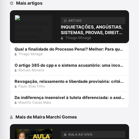
Mais artigos
ARTIGO
INQUIETAÇÕES, ANGÚSTIAS,
SISTEMAS, PROVAS, DIREITO
E O ERRO DA COMPREENSÃO
Thiago Minagé
JURÍDICA ESTUDANDO
APENAS O DIREITO.
Qual a finalidade do Processo Penal? Melhor: Para que serve o Processo Penal?
Thiago Minagé
O artigo 385 do cpp e o sistema acusatório: uma incompatiblidade com a constituição federal
Rômulo Moreira
Revogação, relaxamento e liberdade provisória: critérios de diferenciação das medidas que afastam a prisão cautelar
Paulo Silas Filho
Da indiferença insensível à tutela diferenciada: o assistido defensorial e o cumprimento de sentença – esperanças da cidadania no ncpc
Maurilio Casas Maia
Mais de Maíra Marchi Gomes
AULA AO VIVO