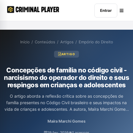
Entrar
Início
/
Conteúdos
/
Artigos
/
Empório do Direito
ARTIGO
Concepções de família no código civil -
narcisismo do operador do direito e seus
respingos em crianças e adolescentes
O artigo aborda a reflexão crítica sobre as concepções de
família presentes no Código Civil brasileiro e seus impactos na
vida de crianças e adolescentes. A autora, Maíra Marchi Gomes,
analisa como o Direito oblitera famílias não tradicionais e impõe
Maíra Marchi Gomes
normas que podem prejudicar a subjetividade dos jovens,
destacando a obrigatoriedade da participação dos pais na vida
29 fev. 2016
1 acessos