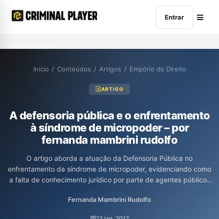
Entrar
Início
/
Conteúdos
/
Artigos
/
Empório do Direito
ARTIGO
A defensoria pública e o enfrentamento
à síndrome de micropoder – por
fernanda mambrini rudolfo
O artigo aborda a atuação da Defensoria Pública no
enfrentamento da síndrome de micropoder, evidenciando como
a falta de conhecimento jurídico por parte de agentes públicos
pode comprometer os direitos dos detentos. A autora, Fernanda
Fernanda Mambrini Rudolfo
Mambrini Rudolfo, discute situações de desrespeito e abuso de
autoridade em estabelecimentos prisionais, ressaltando a
22 jan. 2017