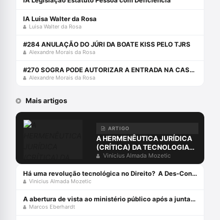
IA Legislação Estatuto Pessoa com Deficiência
IA Luisa Walter da Rosa
Luisa Walter da Rosa
#284 ANULAÇÃO DO JÚRI DA BOATE KISS PELO TJRS
Alexandre Morais da Rosa
#270 SOGRA PODE AUTORIZAR A ENTRADA NA CASA DO GENRO? NÃO.
Alexandre Morais da Rosa
Mais artigos
ARTIGO
A HERMENÊUTICA JURÍDICA
(CRÍTICA) DA TECNOLOGIA
PÓS-MODERNA
Vinicius Almada Mozetic
Há uma revolução tecnológica no Direito? A Des-Construção da Sociedade do Conhecimento e da Informação[1]
Vinicius Almada Mozetic
A abertura de vista ao ministério público após a juntada da resposta à acusação
Marcos Eberhardt