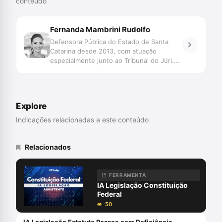
conteúdo
Fernanda Mambrini Rudolfo
Defensora Pública do Estado de Santa
Catarina desde 2013, com atuação
especialmente junto ao Tribunal do Júri.
Bacharela, Mestra e Doutora em Direito
pela Universidade Federal de Santa
Catarina. Coordenadora Científica do
Centro de Estudos, Capacitação e
Explore
Aperfeiçoamento da Defensoria Pública.
Indicações relacionadas a este conteúdo
Relacionados
FERRAMENTA
IA Legislação Constituição
Federal
50