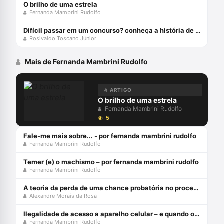
O brilho de uma estrela
Fernanda Mambrini Rudolfo
Difícil passar em um concurso? conheça a história de davi lorso
Rosivaldo Toscano Júnior
Mais de Fernanda Mambrini Rudolfo
ARTIGO
O brilho de uma estrela
Fernanda Mambrini Rudolfo
5
Fale-me mais sobre... - por fernanda mambrini rudolfo
Fernanda Mambrini Rudolfo
Temer (e) o machismo – por fernanda mambrini rudolfo
Fernanda Mambrini Rudolfo
A teoria da perda de uma chance probatória no processo penal - julho 2024
Alexandre Morais da Rosa
Ilegalidade de acesso a aparelho celular – e quando o dono “fornece” a senha?
Fernanda Mambrini Rudolfo