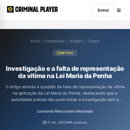
Entrar
Início
/
Conteúdos
/
Artigos
/
Conjur
ARTIGO
Investigação e a falta de representação
da vítima na Lei Maria da Penha
O artigo aborda a questão da falta de representação da vítima
na aplicação da Lei Maria da Penha, destacando que a
autoridade policial não pode iniciar a investigação sem a
autorização da mulher, cujo interesse é crucial para a
Leonardo Marcondes Machado
persecução penal. Além disso, enfatiza que as medidas
protetivas podem ser concedidas independentemente de um
13 set. 2022
6 acessos
inquérito, visando a proteção da vítima e sua autonomia, o que