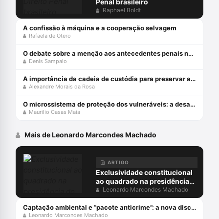
Penal brasileiro
Raphael Boldt
A confissão à máquina e a cooperação selvagem
Rafaela de Otero
O debate sobre a menção aos antecedentes penais no júri
Denis Sampaio
A importância da cadeia de custódia para preservar a prova penal
Alexandre Morais da Rosa
O microssistema de proteção dos vulneráveis: a desafiante missão do STJ
Maurilio Casas Maia
Mais de Leonardo Marcondes Machado
ARTIGO
Exclusividade constitucional
ao quadrado na presidência
do inquérito policial
Leonardo Marcondes Machado
Captação ambiental e “pacote anticrime”: a nova disciplina legal
Leonardo Marcondes Machado