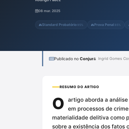
autoria, enfatizando que a certeza sobre a
enquanto a autoria pode ser comprovada por
08 mar. 2025
provas na fase de pronúncia é fundamental 
Standard Probatório
Prova Penal
95%
85%
Publicado no
Conjur
Ingrid Gomes Cos
RESUMO DO ARTIGO
O
artigo aborda a anális
em processos de crimes
materialidade delitiva como 
sobre a existência dos fatos