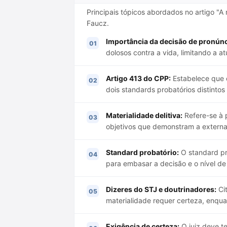
Principais tópicos abordados no artigo "A
Faucz.
Importância da decisão de pronúnc
dolosos contra a vida, limitando a
Artigo 413 do CPP:
Estabelece que o
dois standards probatórios distinto
Materialidade delitiva:
Refere-se à 
objetivos que demonstram a externa
Standard probatório:
O standard pr
para embasar a decisão e o nível de 
Dizeres do STJ e doutrinadores:
Cit
materialidade requer certeza, enquan
Exigência de certeza:
O juiz deve t