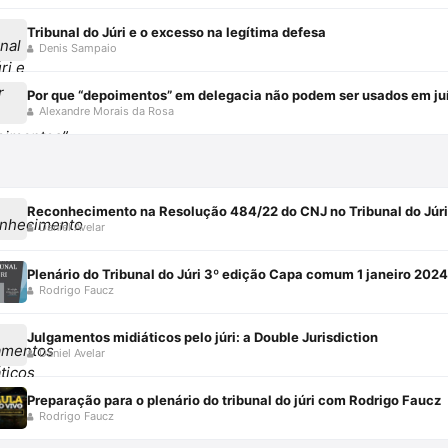
Tribunal do Júri e o excesso na legítima defesa
Denis Sampaio
Por que “depoimentos” em delegacia não podem ser usados em ju
Alexandre Morais da Rosa
Reconhecimento na Resolução 484/22 do CNJ no Tribunal do Júri
Daniel Avelar
Plenário do Tribunal do Júri 3º edição Capa comum 1 janeiro 2024
Rodrigo Faucz
Julgamentos midiáticos pelo júri: a Double Jurisdiction
Daniel Avelar
Preparação para o plenário do tribunal do júri com Rodrigo Faucz
Rodrigo Faucz