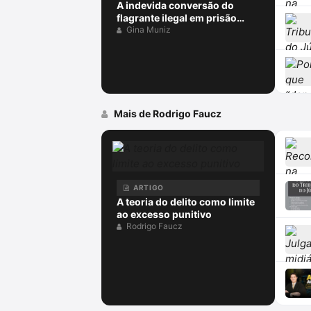
A indevida conversão do
flagrante ilegal em prisão
preventiva
Gina Muniz
Mais de Rodrigo Faucz
ARTIGO
A teoria do delito como limite
ao excesso punitivo
Rodrigo Faucz