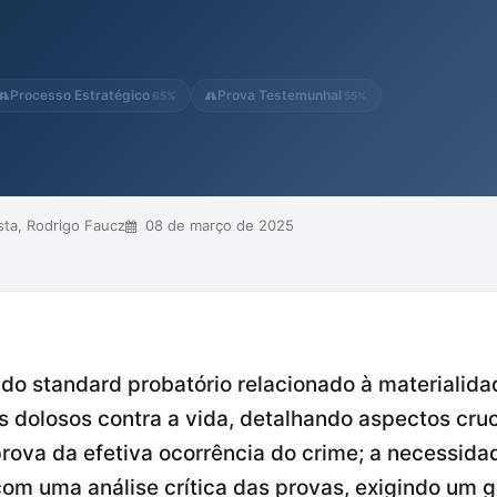
 materialidade é imprescindível,
 indícios. A análise crítica das
para garant...
Processo Estratégico
Prova Testemunhal
65%
55%
ta, Rodrigo Faucz
08 de março de 2025
e do standard probatório relacionado à materialid
 dolosos contra a vida, detalhando aspectos cruc
prova da efetiva ocorrência do crime; a necessid
 com uma análise crítica das provas, exigindo um 