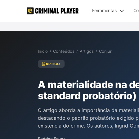
Ferramentas
Co
Início
/
Conteúdos
/
Artigos
/
Conjur
ARTIGO
A materialidade na de
standard probatório)
O artigo aborda a importância da material
destacando o padrão probatório exigido pa
existência do crime. Os autores, Ingrid G
discutem a distinção entre os padrões de 
Rodrigo Faucz