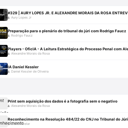
#329 | AURY LOPES JR. E ALEXANDRE MORAIS DA ROSA ENTRE
Aury Lopes Jr
Preparação para o plenário do tribunal do júri com Rodrigo Faucz
Rodrigo Faucz
Players - OficIA - A Leitura Estratégica do Processo Penal com A
Alexandre Morais da Rosa
IA Daniel Kessler
Daniel Kessler de Oliveira
Print sem aquisição dos dados é a fotografia sem o negativo
Alexandre Morais da Rosa
Reconhecimento na Resolução 484/22 do CNJ no Tribunal do Júri
Daniel Avelar