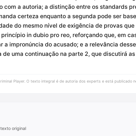
com a autoria; a distinção entre os standards pr
emanda certeza enquanto a segunda pode ser basea
dade do mesmo nível de exigência de provas que
princípio in dubio pro reo, reforçando que, em ca
ar a impronúncia do acusado; e a relevância desse
a de uma continuação na parte 2, que discutirá 
iminal Player. O texto integral é de autoria dos experts e está publicado n
texto original