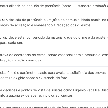
 materialidade na decisão de pronúncia (parte 1 – standard probatór
ia:
A decisão de pronúncia é um juízo de admissibilidade crucial no 
 atuação da acusação e embasando a redação dos quesitos.
 juiz deve estar convencido da materialidade do crime e da existênci
s para cada um.
prova da ocorrência do crime, sendo essencial para a pronúncia, ex
lização da ação criminosa.
obatório é o parâmetro usado para avaliar a suficiência das provas
certeza exigido sobre a existência do fato.
a decisões e pontos de vista de juristas como Eugênio Pacelli e Gus
to a autoria exige apenas indícios suficientes.
er plena convicção da materialidade do fato, com provas robustas e 