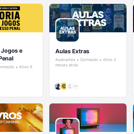
 Jogos e
Aulas Extras
Penal
Assinantes
Conteúdo
Ativo 2
meses atrás
onteúdo
Ativo 6