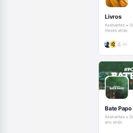
Livros
Assinantes
C
meses atrás
Bate Papo
Assinantes
C
ano atrás