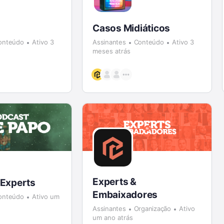
Casos Midiáticos
onteúdo
Ativo 3
Assinantes
Conteúdo
Ativo 3
meses atrás
Experts &
 Experts
Embaixadores
onteúdo
Ativo um
Assinantes
Organização
Ativo
um ano atrás