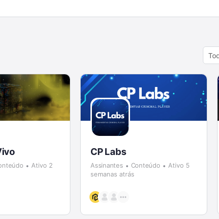
Orde
By:
Vivo
CP Labs
onteúdo
Ativo 2
Assinantes
Conteúdo
Ativo 5
semanas atrás