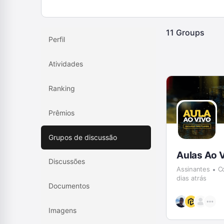
11
Groups
Perfil
Atividades
Ranking
Prêmios
Grupos de discussão
Aulas Ao 
Discussões
Assinantes
C
dias atrás
Documentos
Imagens