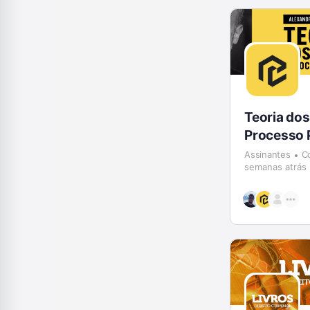
Teoria dos
Processo 
Assinantes
C
semanas atrás