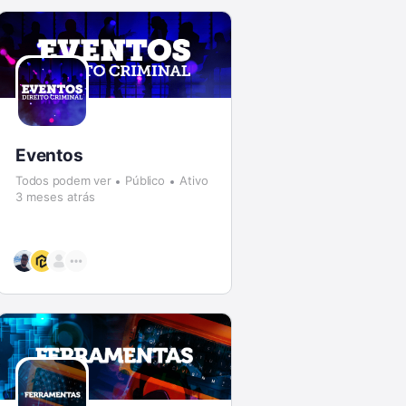
Eventos
Todos podem ver
Público
Ativo
3 meses atrás