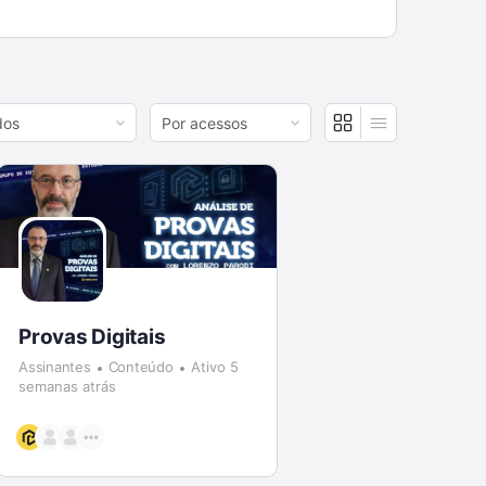
r
Order
By:
Provas Digitais
Assinantes
Conteúdo
Ativo 5
semanas atrás