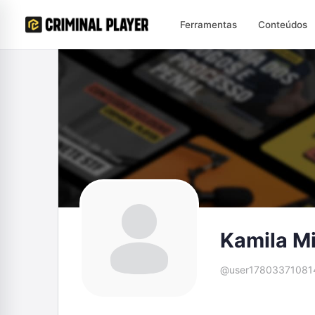
Ferramentas
Conteúdos
Kamila M
@user17803371081