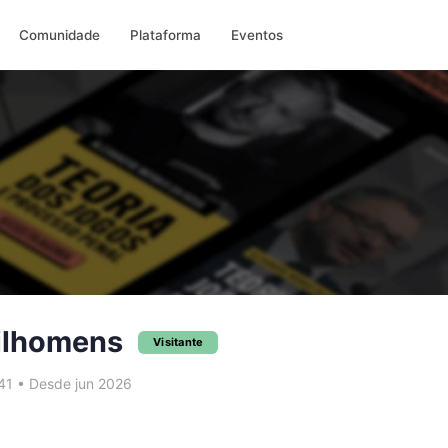
Comunidade
Plataforma
Eventos
ilhomens
Visitante
41
•
Desde jun 2026