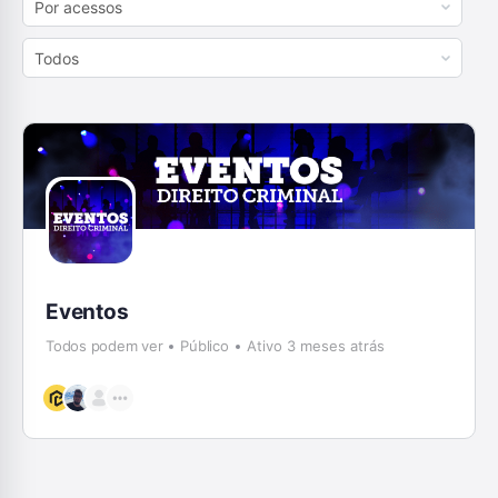
Order
By:
Order
By:
Eventos
Todos podem ver
Público
Ativo 3 meses atrás