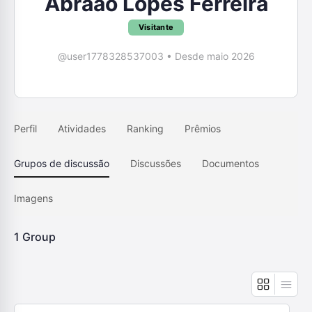
Abraao Lopes Ferreira
Visitante
@user1778328537003
•
Desde maio 2026
Perfil
Atividades
Ranking
Prêmios
Grupos de discussão
Discussões
Documentos
Imagens
1
Group