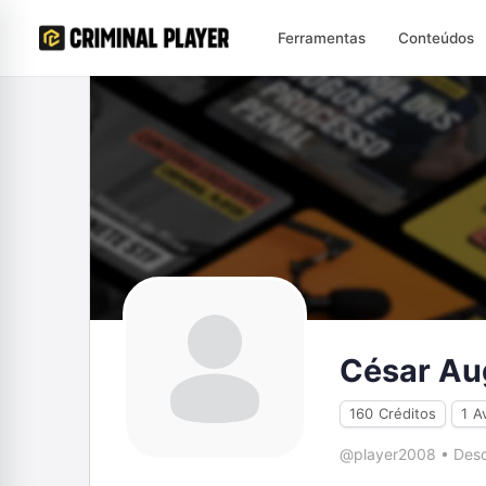
Ferramentas
Conteúdos
César Aug
160
Créditos
1
A
@player2008
•
Desd