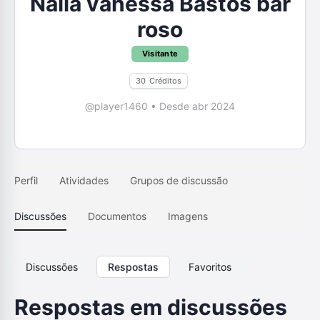
Nália vanessa Bastos bar
roso
Visitante
30
Créditos
@player1460
•
Desde abr 2024
Perfil
Atividades
Grupos de discussão
Discussões
Documentos
Imagens
Discussões
Respostas
Favoritos
Respostas em discussões