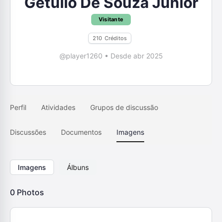
Getúlio De Souza Junior
Visitante
210
Créditos
@player1260
•
Desde abr 2025
Perfil
Atividades
Grupos de discussão
Discussões
Documentos
Imagens
Imagens
Álbuns
0
Photos