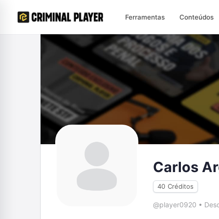
Ferramentas
Conteúdos
Carlos A
40
Créditos
@player0920
•
Desd