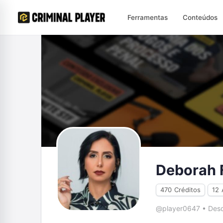
Ferramentas
Conteúdos
Deborah F
470
Créditos
12
@player0647
•
Desd