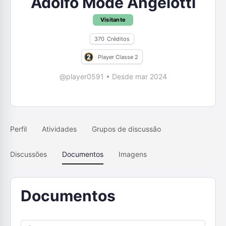
Adolfo Modé Angelotti
Visitante
370
Créditos
Player Classe 2
@player0591
•
Desde mar 2024
Perfil
Atividades
Grupos de discussão
Discussões
Documentos
Imagens
Documentos