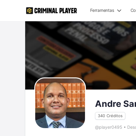
Ferramentas
Co
Andre Sa
340
Créditos
@player0495
•
Desd