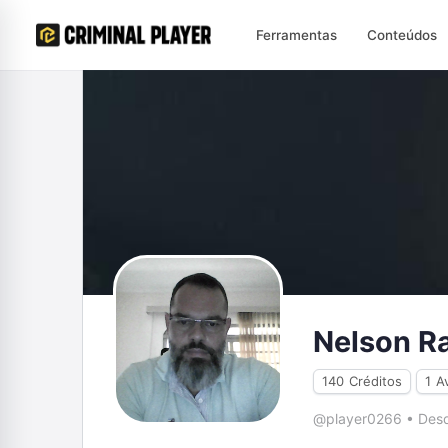
Ferramentas
Conteúdos
Nelson R
140
Créditos
1
A
@player0266
•
Desd