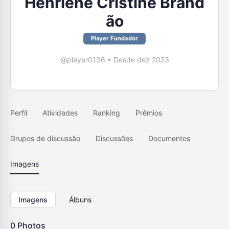
Henriene Cristine Brand
ão
Player Fundador
@player0136
•
Desde dez 2023
Perfil
Atividades
Ranking
Prêmios
Grupos de discussão
Discussões
Documentos
Imagens
Imagens
Álbuns
0
Photos