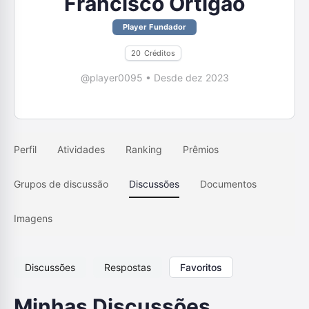
Francisco Ortigão
Player Fundador
20
Créditos
@player0095
•
Desde dez 2023
Perfil
Atividades
Ranking
Prêmios
Grupos de discussão
Discussões
Documentos
Imagens
Discussões
Respostas
Favoritos
Minhas Discussões