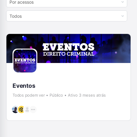
Order
By:
Order
By:
Eventos
Todos podem ver
Público
Ativo 3 meses atrás