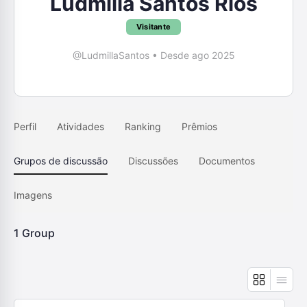
Ludmilla Santos Rios
Visitante
@LudmillaSantos
•
Desde ago 2025
Perfil
Atividades
Ranking
Prêmios
Grupos de discussão
Discussões
Documentos
Imagens
1
Group