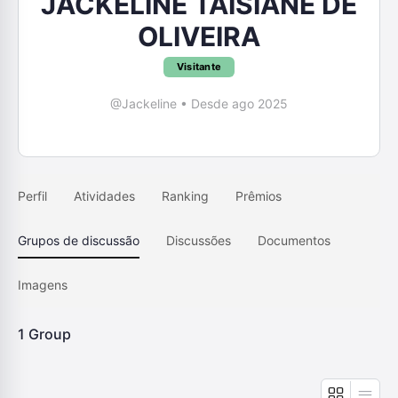
JACKELINE TAISIANE DE
OLIVEIRA
Visitante
@Jackeline
•
Desde ago 2025
Perfil
Atividades
Ranking
Prêmios
Grupos de discussão
Discussões
Documentos
Imagens
1
Group