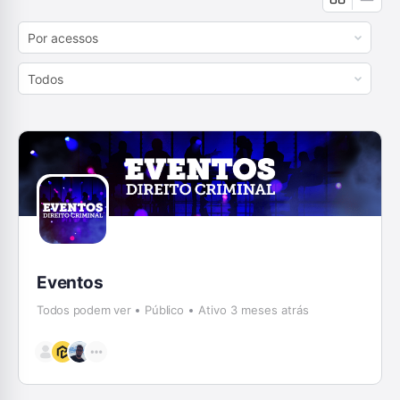
Order
By:
Order
By:
Eventos
Todos podem ver
Público
Ativo 3 meses atrás