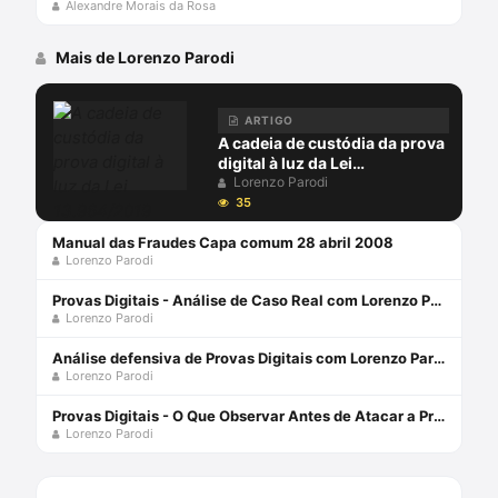
Alexandre Morais da Rosa
Mais de Lorenzo Parodi
ARTIGO
A cadeia de custódia da prova
digital à luz da Lei
13.964/2019
Lorenzo Parodi
35
Manual das Fraudes Capa comum 28 abril 2008
Lorenzo Parodi
Provas Digitais - Análise de Caso Real com Lorenzo Parodi
Lorenzo Parodi
Análise defensiva de Provas Digitais com Lorenzo Parodi
Lorenzo Parodi
Provas Digitais - O Que Observar Antes de Atacar a Prova Digital com Lorenzo Parodi
Lorenzo Parodi