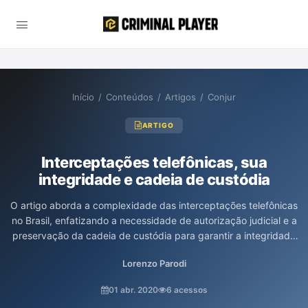
Início
/
Conteúdos
/
Artigos
/
Conjur
ARTIGO
Interceptações telefônicas, sua
integridade e cadeia de custódia
O artigo aborda a complexidade das interceptações telefônicas
no Brasil, enfatizando a necessidade de autorização judicial e a
preservação da cadeia de custódia para garantir a integridade
das provas. O autor, Lorenzo Parodi, analisa os sistemas
Lorenzo Parodi
utilizados para essas gravações e as implicações legais de
eventuais falhas, como a ausência de áudios e a utilização de
01 abr. 2020
6 acessos
formatos não auditáveis. Destaca-se a importância de que tais