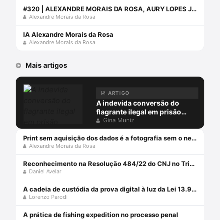
#320 | ALEXANDRE MORAIS DA ROSA, AURY LOPES JR, JOAQUIM NETO E LORENZO PARODI
Alexandre Morais da Rosa
IA Alexandre Morais da Rosa
Alexandre Morais da Rosa
Mais artigos
ARTIGO
A indevida conversão do
flagrante ilegal em prisão
preventiva
Gina Muniz
Print sem aquisição dos dados é a fotografia sem o negativo
Alexandre Morais da Rosa
Reconhecimento na Resolução 484/22 do CNJ no Tribunal do Júri
Daniel Avelar
A cadeia de custódia da prova digital à luz da Lei 13.964/2019
Lorenzo Parodi
A prática de fishing expedition no processo penal